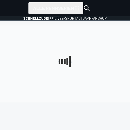
ALLE RENNSERIEN
SCHNELLZUGRIFF:
LIVE
E-SPORT
AUTO
APP
FANSHOP