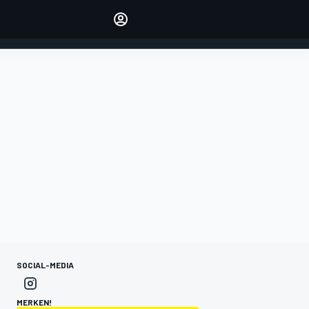
verwalten
Artikel kommentieren
EINLOGGEN
EDITION
DEUTSCHLAND
SOCIAL-MEDIA
MERKEN!