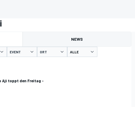
i
NEWS
EVENT
ORT
 Aji toppt den Freitag -