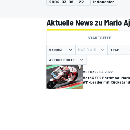
2004-03-06
22
Indonesien
Aktuelle News zu Mario Aj
STARTSEITE
MARIO AJI
SAISON
TEAM
MOTOGP
ARTIKELSORTE
MOTO3
22.04.2022
Moto3 FT2 Portimao: Mario
WM-Leader mit Rückstand