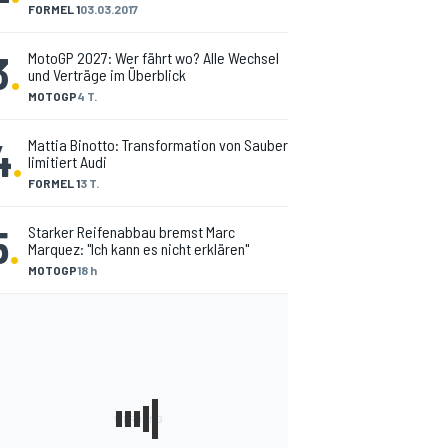
FORMEL 1
03.03.2017
3
.
MotoGP 2027: Wer fährt wo? Alle Wechsel
und Verträge im Überblick
MOTOGP
4 T.
4
.
Mattia Binotto: Transformation von Sauber
limitiert Audi
FORMEL 1
3 T.
5
.
Starker Reifenabbau bremst Marc
Marquez: "Ich kann es nicht erklären"
MOTOGP
18 h