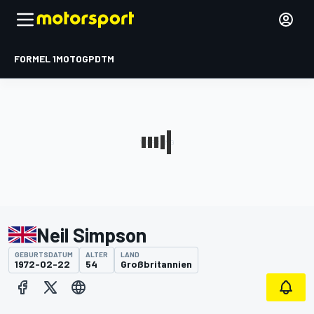
FORMEL 1
MOTOGP
DTM
Neil Simpson
GEBURTSDATUM
ALTER
LAND
1972-02-22
54
Großbritannien