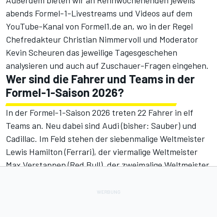
Außerdem bieten wir an Rennwochenenden jeweils
abends Formel-1-Livestreams und Videos auf dem
YouTube-Kanal von Formel1.de
an, wo in der Regel
Chefredakteur Christian Nimmervoll und Moderator
Kevin Scheuren das jeweilige Tagesgeschehen
analysieren und auch auf Zuschauer-Fragen eingehen.
Wer sind die Fahrer und Teams in der
Formel-1-Saison 2026?
In der
Formel-1-Saison 2026
treten 22 Fahrer in elf
Teams an. Neu dabei sind Audi (bisher: Sauber) und
Cadillac. Im Feld stehen der siebenmalige Weltmeister
Lewis Hamilton (Ferrari), der viermalige Weltmeister
Max Verstappen (Red Bull), der zweimalige Weltmeister
Fernando Alonso (Aston Martin) sowie der aktuelle WM-
Titelverteidiger Lando Norris (McLaren). (
Übersicht:
Fahrer und Teams 2026
)