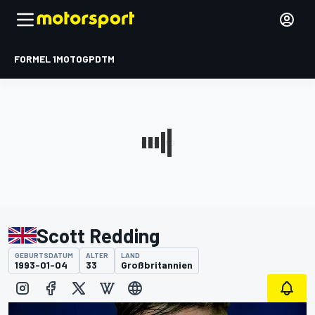
FORMEL 1
MOTOGP
DTM
Scott Redding
GEBURTSDATUM
ALTER
LAND
1993-01-04
33
Großbritannien