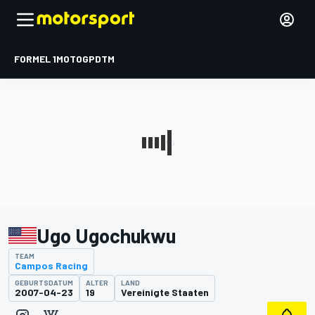
FORMEL 1
MOTOGP
DTM
Ugo Ugochukwu
TEAM
Campos Racing
GEBURTSDATUM
ALTER
LAND
2007-04-23
19
Vereinigte Staaten