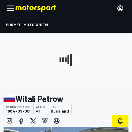
FORMEL 1
MOTOGP
DTM
Witali Petrow
GEBURTSDATUM
ALTER
LAND
1984-09-08
41
Russland