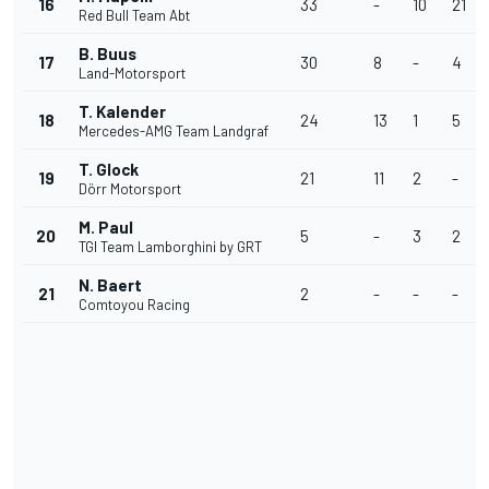
16
33
-
10
21
Red Bull Team Abt
B. Buus
17
30
8
-
4
Land-Motorsport
T. Kalender
18
24
13
1
5
Mercedes-AMG Team Landgraf
T. Glock
19
21
11
2
-
Dörr Motorsport
M. Paul
20
5
-
3
2
TGI Team Lamborghini by GRT
N. Baert
21
2
-
-
-
Comtoyou Racing