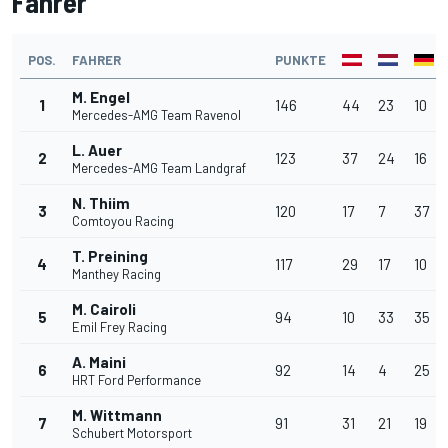
Fahrer
POS.
FAHRER
PUNKTE
M. Engel
1
146
44
23
10
Mercedes-AMG Team Ravenol
L. Auer
2
123
37
24
16
Mercedes-AMG Team Landgraf
N. Thiim
3
120
17
7
37
Comtoyou Racing
T. Preining
4
117
29
17
10
Manthey Racing
M. Cairoli
5
94
10
33
35
Emil Frey Racing
A. Maini
6
92
14
4
25
HRT Ford Performance
M. Wittmann
7
91
31
21
19
Schubert Motorsport