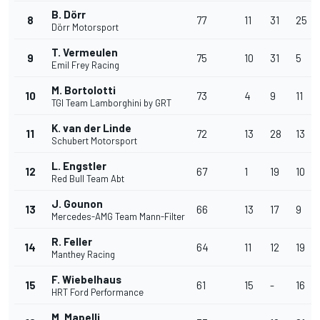
B. Dörr
8
77
11
31
25
Dörr Motorsport
T. Vermeulen
9
75
10
31
5
Emil Frey Racing
M. Bortolotti
10
73
4
9
11
TGI Team Lamborghini by GRT
K. van der Linde
11
72
13
28
13
Schubert Motorsport
L. Engstler
12
67
1
19
10
Red Bull Team Abt
J. Gounon
13
66
13
17
9
Mercedes-AMG Team Mann-Filter
R. Feller
14
64
11
12
19
Manthey Racing
F. Wiebelhaus
15
61
15
-
16
HRT Ford Performance
M. Mapelli