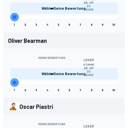
AB, UM
-
ZU
Wähle Deine Bewertung.
SEHEN
1
2
3
4
5
6
7
8
9
10
Oliver Bearman
MEINE BEWERTUNG
LESER
STIMME
AB, UM
-
ZU
Wähle Deine Bewertung.
SEHEN
1
2
3
4
5
6
7
8
9
10
Oscar Piastri
MEINE BEWERTUNG
LESER