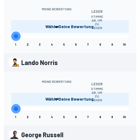
MEINE BEWERTUNG
LESER
STIMME
AB, UM
-
ZU
Wähle Deine Bewertung.
SEHEN
1
2
3
4
5
6
7
8
9
10
Lando Norris
MEINE BEWERTUNG
LESER
STIMME
AB, UM
-
ZU
Wähle Deine Bewertung.
SEHEN
1
2
3
4
5
6
7
8
9
10
George Russell