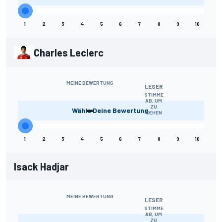
1
2
3
4
5
6
7
8
9
10
Charles Leclerc
MEINE BEWERTUNG
LESER
STIMME
AB, UM
-
ZU
Wähle Deine Bewertung.
SEHEN
1
2
3
4
5
6
7
8
9
10
Isack Hadjar
MEINE BEWERTUNG
LESER
STIMME
AB, UM
ZU