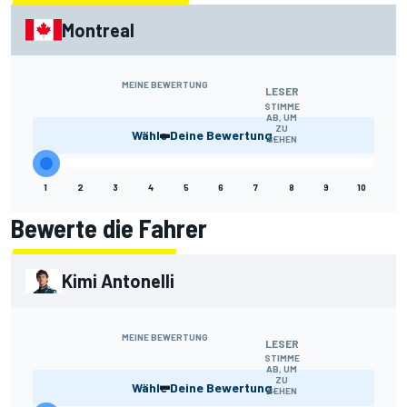
Montreal
MEINE BEWERTUNG
LESER
STIMME
AB, UM
-
ZU
Wähle Deine Bewertung.
SEHEN
1
2
3
4
5
6
7
8
9
10
Bewerte die Fahrer
Kimi Antonelli
MEINE BEWERTUNG
LESER
STIMME
AB, UM
-
ZU
Wähle Deine Bewertung.
SEHEN