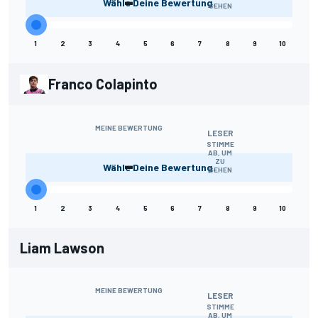
-
Wähle Deine Bewertung.
SEHEN
1
2
3
4
5
6
7
8
9
10
Franco Colapinto
MEINE BEWERTUNG
LESER
STIMME
AB, UM
-
ZU
Wähle Deine Bewertung.
SEHEN
1
2
3
4
5
6
7
8
9
10
Liam Lawson
MEINE BEWERTUNG
LESER
STIMME
AB, UM