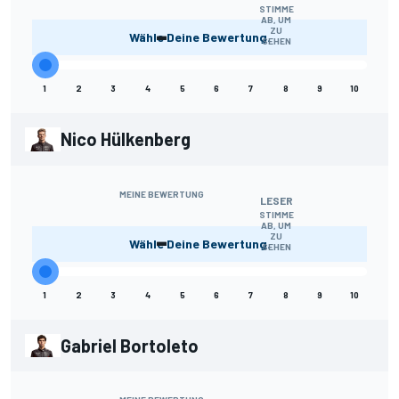
STIMME
AB, UM
-
ZU
Wähle Deine Bewertung.
SEHEN
1
2
3
4
5
6
7
8
9
10
Nico Hülkenberg
MEINE BEWERTUNG
LESER
STIMME
AB, UM
-
ZU
Wähle Deine Bewertung.
SEHEN
1
2
3
4
5
6
7
8
9
10
Gabriel Bortoleto