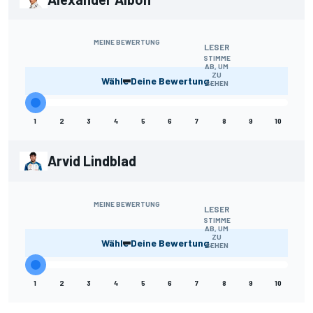
MEINE BEWERTUNG
LESER
STIMME
AB, UM
-
ZU
Wähle Deine Bewertung.
SEHEN
1
2
3
4
5
6
7
8
9
10
Arvid Lindblad
MEINE BEWERTUNG
LESER
STIMME
AB, UM
-
ZU
Wähle Deine Bewertung.
SEHEN
1
2
3
4
5
6
7
8
9
10