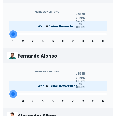
MEINE BEWERTUNG
LESER
STIMME
AB, UM
-
ZU
Wähle Deine Bewertung.
SEHEN
1
2
3
4
5
6
7
8
9
10
Fernando Alonso
MEINE BEWERTUNG
LESER
STIMME
AB, UM
-
ZU
Wähle Deine Bewertung.
SEHEN
1
2
3
4
5
6
7
8
9
10
Alexander Albon