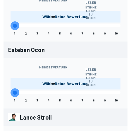
MEINE BEWERTUNG
LESER
STIMME
AB, UM
-
ZU
Wähle Deine Bewertung.
SEHEN
1
2
3
4
5
6
7
8
9
10
Esteban Ocon
MEINE BEWERTUNG
LESER
STIMME
AB, UM
-
ZU
Wähle Deine Bewertung.
SEHEN
1
2
3
4
5
6
7
8
9
10
Lance Stroll