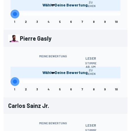
-
ZU
Wähle Deine Bewertung.
SEHEN
1
2
3
4
5
6
7
8
9
10
Pierre Gasly
MEINE BEWERTUNG
LESER
STIMME
AB, UM
-
ZU
Wähle Deine Bewertung.
SEHEN
1
2
3
4
5
6
7
8
9
10
Carlos Sainz Jr.
MEINE BEWERTUNG
LESER
STIMME