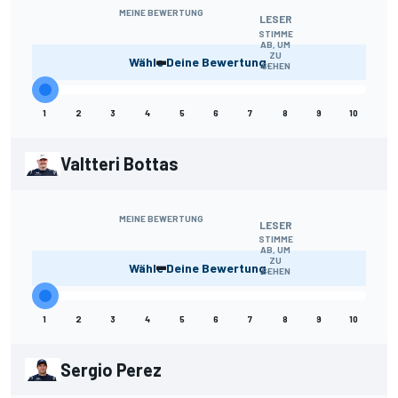
MEINE BEWERTUNG
LESER
STIMME
AB, UM
-
ZU
Wähle Deine Bewertung.
SEHEN
1
2
3
4
5
6
7
8
9
10
Valtteri Bottas
MEINE BEWERTUNG
LESER
STIMME
AB, UM
-
ZU
Wähle Deine Bewertung.
SEHEN
1
2
3
4
5
6
7
8
9
10
Sergio Perez