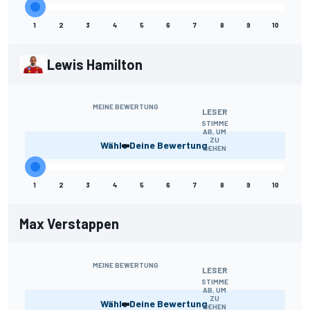
1
2
3
4
5
6
7
8
9
10
Lewis Hamilton
MEINE BEWERTUNG
LESER
STIMME
AB, UM
-
ZU
Wähle Deine Bewertung.
SEHEN
1
2
3
4
5
6
7
8
9
10
Max Verstappen
MEINE BEWERTUNG
LESER
STIMME
AB, UM
-
ZU
Wähle Deine Bewertung.
SEHEN