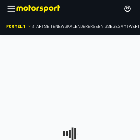
FORMEL 1
STARTSEITE
NEWS
KALENDER
ERGEBNISSE
GESAMTWER