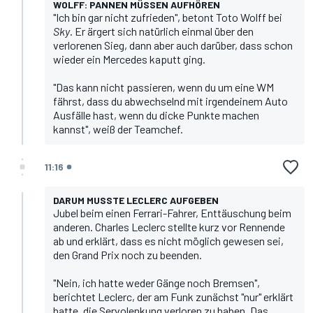
WOLFF: PANNEN MÜSSEN AUFHÖREN
"Ich bin gar nicht zufrieden", betont
Toto Wolff
bei
Sky
. Er ärgert sich natürlich einmal über den
verlorenen Sieg, dann aber auch darüber, dass schon
wieder ein Mercedes kaputt ging.
"Das kann nicht passieren, wenn du um eine WM
fährst, dass du abwechselnd mit irgendeinem Auto
Ausfälle hast, wenn du dicke Punkte machen
kannst", weiß der Teamchef.
11:16
DARUM MUSSTE LECLERC AUFGEBEN
Jubel beim einen Ferrari-Fahrer, Enttäuschung beim
anderen.
Charles Leclerc
stellte kurz vor Rennende
ab und erklärt, dass es nicht möglich gewesen sei,
den Grand Prix noch zu beenden.
"Nein, ich hatte weder Gänge noch Bremsen",
berichtet Leclerc, der am Funk zunächst "nur" erklärt
hatte, die Servolenkung verloren zu haben. Das