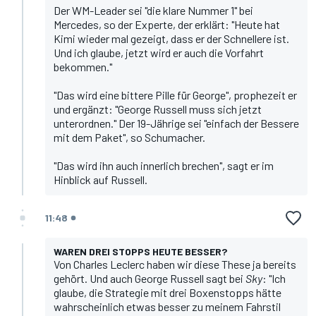
Der WM-Leader sei "die klare Nummer 1" bei
Mercedes, so der Experte, der erklärt: "Heute hat
Kimi wieder mal gezeigt, dass er der Schnellere ist.
Und ich glaube, jetzt wird er auch die Vorfahrt
bekommen."
"Das wird eine bittere Pille für George", prophezeit er
und ergänzt: "
George Russell
muss sich jetzt
unterordnen." Der 19-Jährige sei "einfach der Bessere
mit dem Paket", so Schumacher.
"Das wird ihn auch innerlich brechen", sagt er im
Hinblick auf Russell.
11:48
WAREN DREI STOPPS HEUTE BESSER?
Von
Charles Leclerc
haben wir diese These ja bereits
gehört. Und auch
George Russell
sagt bei
Sky
: "Ich
glaube, die Strategie mit drei Boxenstopps hätte
wahrscheinlich etwas besser zu meinem Fahrstil