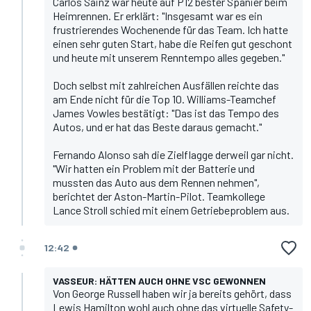
Carlos Sainz war heute auf P12 bester Spanier beim
Heimrennen. Er erklärt: "Insgesamt war es ein
frustrierendes Wochenende für das Team. Ich hatte
einen sehr guten Start, habe die Reifen gut geschont
und heute mit unserem Renntempo alles gegeben."
Doch selbst mit zahlreichen Ausfällen reichte das
am Ende nicht für die Top 10. Williams-Teamchef
James Vowles bestätigt: "Das ist das Tempo des
Autos, und er hat das Beste daraus gemacht."
Fernando Alonso
sah die Zielflagge derweil gar nicht.
"Wir hatten ein Problem mit der Batterie und
mussten das Auto aus dem Rennen nehmen",
berichtet der Aston-Martin-Pilot. Teamkollege
Lance Stroll
schied mit einem Getriebeproblem aus.
12:42
VASSEUR: HÄTTEN AUCH OHNE VSC GEWONNEN
Von
George Russell
haben wir ja bereits gehört, dass
Lewis Hamilton
wohl auch ohne das virtuelle Safety-