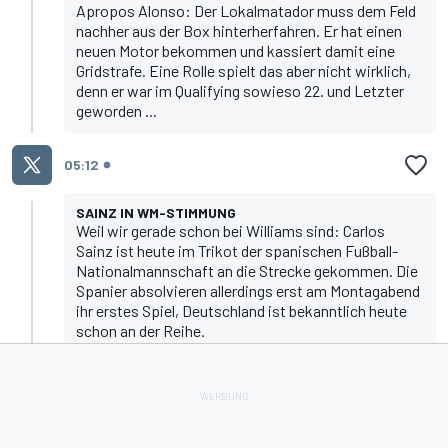
Apropos Alonso: Der Lokalmatador
muss dem Feld
nachher aus der Box hinterherfahren
. Er hat einen
neuen Motor bekommen und kassiert damit eine
Gridstrafe. Eine Rolle spielt das aber nicht wirklich,
denn er war im Qualifying sowieso 22. und Letzter
geworden ...
05:12
SAINZ IN WM-STIMMUNG
Weil wir gerade schon bei Williams sind: Carlos
Sainz ist heute im Trikot der spanischen Fußball-
Nationalmannschaft an die Strecke gekommen. Die
Spanier absolvieren allerdings erst am Montagabend
ihr erstes Spiel, Deutschland ist bekanntlich heute
schon an der Reihe.
Mal sehen, ob es für die spanischen Formel-1-Fans
heute Grund zum Jubeln gibt. Die Chancen stehen
nicht besonders gut, denn Sainz und
Fernando
Alonso
gehen nachher nur von P16 und dem letzten