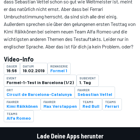
dass Sebastian Vettel schon so gut wie Weltmeister ist, meint
er das natürlich nicht ernst. Aber dass bei Ferrari
Umbruchstimmung herrscht, da sind sich alle drei einig.
Außerdem sprechen sie über den gelungenen ersten Testtag von
Kimi Räikkönen bei seinem neuen Team Alfa Romeo und die
wichtigsten anderen Themen des Testauftakts. Leider nur in
englischer Sprache. Aber das ist für dich ja kein Problem, oder?
Video-Info
DAUER
DATUM
RENNSERIE
16:56
19.02.2019
Formel 1
EVENT
SUBEVENT
Formel-1-Test in Barcelona (1/2)
1. Tag
ORT
FAHRER
Circuit de Barcelona-Catalunya
Sebastian Vettel
FAHRER
FAHRER
TEAMS
TEAMS
Kimi Räikkönen
Max Verstappen
Red Bull
Ferrari
TEAMS
Alfa Romeo
Lade Deine Apps herunter