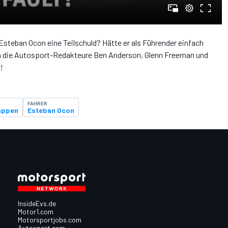
Esteban Ocon eine Teilschuld? Hätte er als Führender einfach
 die Autosport-Redakteure Ben Anderson, Glenn Freeman und
!
FAHRER
appen
Esteban Ocon
InsideEvs.de
Motor1.com
Motorsportjobs.com
Autosport.com