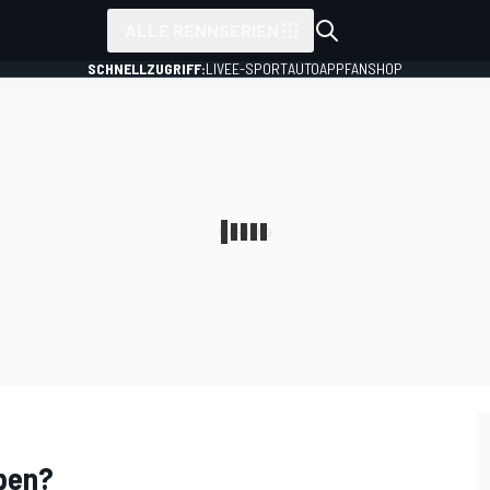
ALLE RENNSERIEN
SCHNELLZUGRIFF:
LIVE
E-SPORT
AUTO
APP
FANSHOP
ppen?