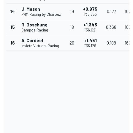
J. Mason
+0.975
14
19
0.177
162.
PHM Racing by Charouz
1'35.653
R. Boschung
+1.343
15
18
0.368
162.
Campos Racing
1'36.021
A. Cordeel
+1.451
16
20
0.108
162.
Invicta Virtuosi Racing
1'36.129