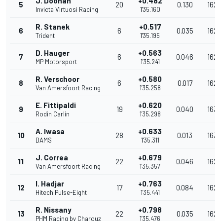
J. Doohan
+0.482
5
20
0.130
162.
Invicta Virtuosi Racing
1'35.160
R. Stanek
+0.517
6
6
0.035
162.
Trident
1'35.195
D. Hauger
+0.563
7
6
0.046
162.
MP Motorsport
1'35.241
R. Verschoor
+0.580
8
6
0.017
162.
Van Amersfoort Racing
1'35.258
E. Fittipaldi
+0.620
9
19
0.040
163.
Rodin Carlin
1'35.298
A. Iwasa
+0.633
10
28
0.013
163.
DAMS
1'35.311
J. Correa
+0.679
11
22
0.046
162.
Van Amersfoort Racing
1'35.357
I. Hadjar
+0.763
12
17
0.084
162.
Hitech Pulse-Eight
1'35.441
R. Nissany
+0.798
13
22
0.035
162.
PHM Racing by Charouz
1'35.476