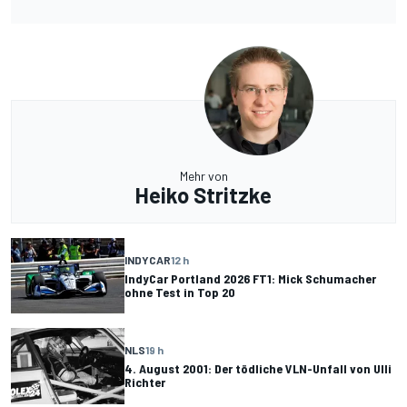
Mehr von
Heiko Stritzke
INDYCAR
12 h
IndyCar Portland 2026 FT1: Mick Schumacher
ohne Test in Top 20
NLS
19 h
4. August 2001: Der tödliche VLN-Unfall von Ulli
Richter