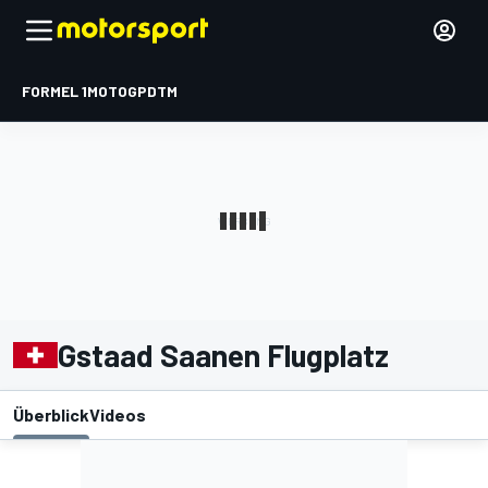
FORMEL 1
MOTOGP
DTM
Gstaad Saanen Flugplatz
Überblick
Videos