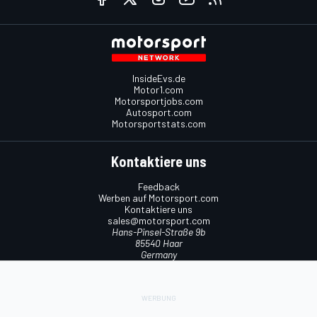
InsideEvs.de
Motor1.com
Motorsportjobs.com
Autosport.com
Motorsportstats.com
Kontaktiere uns
Feedback
Werben auf Motorsport.com
Kontaktiere uns
sales@motorsport.com
Hans-Pinsel-Straße 9b
85540 Haar
Germany
Nutzungsbedingungen
Cookie-Richtlinien
Datenschutzrichtlinie
Utiq verwalten
© 2026
Motorsport Network
Alle Rechte vorbehalten.