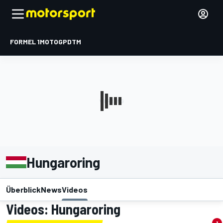
FORMEL 1
MOTOGP
DTM
Hungaroring
Überblick
News
Videos
Videos: Hungaroring