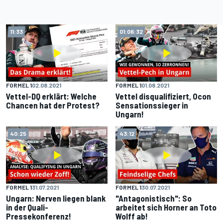
11:33
01:06:32
FORMEL 1
02.08.2021
FORMEL 1
01.08.2021
Vettel-DQ erklärt: Welche
Vettel disqualifiziert, Ocon
Chancen hat der Protest?
Sensationssieger in
Ungarn!
40:25
43:12
FORMEL 1
31.07.2021
FORMEL 1
30.07.2021
Ungarn: Nerven liegen blank
"Antagonistisch": So
in der Quali-
arbeitet sich Horner an Toto
Pressekonferenz!
Wolff ab!