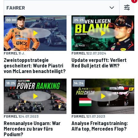
1
FAHRER
00:00
25:25
FORMEL 1
1 J.
FORMEL 1
22.07.2024
Zweistoppstrategie
Update verpufft: Verliert
gescheitert: Wurde Piastri
Red Bull jetzt die WM?
von McLaren benachteiligt?
18:25
14:24
FORMEL 1
24.07.2023
FORMEL 1
21.07.2023
Rennanalyse Ungarn: War
Analyse Freitagstraining:
Mercedes zu brav fürs
Alfa top, Mercedes Flop?
Podium?