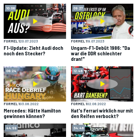
10:06
09:27
FORMEL 1
20.07.2023
FORMEL 1
19.07.2023
F1-Update: Zieht Audi doch
Ungarn-F1-Debüt 1986: "Da
noch den Stecker?
war die DDR schlechter
dran!"
06:24
12:48
FORMEL 1
03.08.2022
FORMEL 1
02.08.2022
Mercedes: Hätte Hamilton
Hat's Ferrari wirklich nur mit
gewinnen können?
den Reifen verbockt?
44:59
34:48