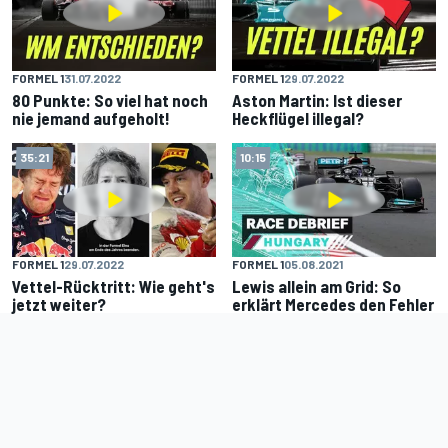
FORMEL 1
31.07.2022
FORMEL 1
29.07.2022
80 Punkte: So viel hat noch
Aston Martin: Ist dieser
nie jemand aufgeholt!
Heckflügel illegal?
35:21
10:15
FORMEL 1
29.07.2022
FORMEL 1
05.08.2021
Vettel-Rücktritt: Wie geht's
Lewis allein am Grid: So
jetzt weiter?
erklärt Mercedes den Fehler