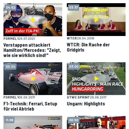
34:52
03:37
WTCR
28.04.2018
FORMEL 1
29.07.2021
WTCR: Die Rache der
Verstappen attackiert
Gridgirls
Hamilton/Mercedes: "Zeigt,
wie sie wirklich sind!"
02:24
03:00
FORMEL 1
05.09.2017
GTWC SPRINT
28.08.2017
F1-Technik: Ferrari, Setup
Ungarn: Highlights
für viel Abtrieb
11:06
00:50