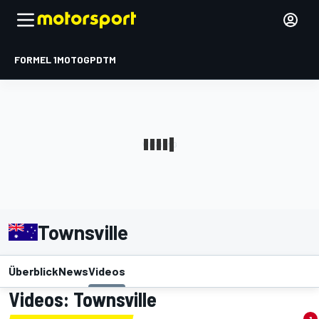
FORMEL 1
MOTOGP
DTM
Townsville
Überblick
News
Videos
Videos: Townsville