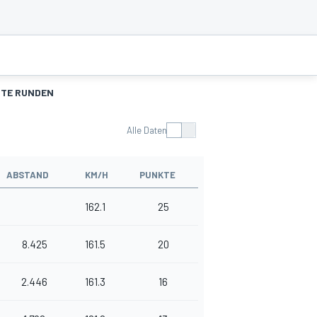
TE RUNDEN
Alle Daten
ABSTAND
KM/H
PUNKTE
162.1
25
8.425
161.5
20
2.446
161.3
16