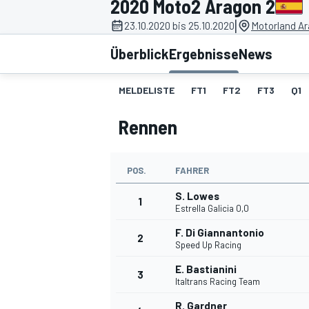
2020 Moto2 Aragon 2
|
23.10.2020 bis 25.10.2020
Motorland Ar
Überblick
Ergebnisse
News
MELDELISTE
FT1
FT2
FT3
Q1
Rennen
MOTOGP
POS.
FAHRER
S. Lowes
1
Estrella Galicia 0,0
F. Di Giannantonio
2
Speed Up Racing
E. Bastianini
3
Italtrans Racing Team
R. Gardner