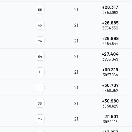
+26.317
21
55
39'53.962
+26.685
21
45
39'54.330
+26.899
21
24
39'54.544
+27.404
21
64
39'55.049
+30.319
21
11
39'57.964
+30.707
21
19
39'58.352
+30.980
21
35
39'58.625
+31.501
21
23
39'59.146