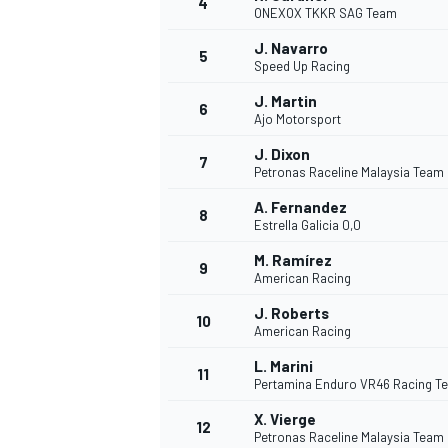
4
ONEXOX TKKR SAG Team
J. Navarro
5
Speed Up Racing
J. Martin
6
Ajo Motorsport
DTM
J. Dixon
7
Petronas Raceline Malaysia Team
A. Fernandez
8
Estrella Galicia 0,0
M. Ramírez
9
American Racing
J. Roberts
10
American Racing
L. Marini
11
Pertamina Enduro VR46 Racing T
X. Vierge
12
Petronas Raceline Malaysia Team