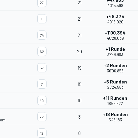
+47.953
21
27
40'15.598
+48.375
21
18
40'16.020
+1'00.394
21
74
40'28.039
+1 Runde
20
62
37'59.983
+2 Runden
19
57
36'06.858
+6 Runden
15
7
28'24.563
+11 Runden
10
40
18'56.822
+18 Runden
3
72
eam
5'46.183
0
12