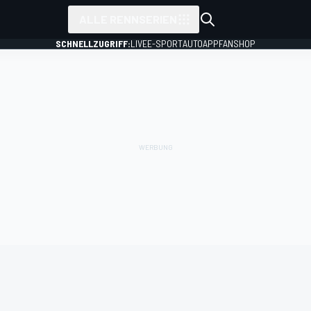
ALLE RENNSERIEN
SCHNELLZUGRIFF:
LIVE
E-SPORT
AUTO
APP
FANSHOP