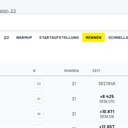
agon, ES
Q2
WARMUP
STARTAUFSTELLUNG
RENNEN
SCHNELLS
#
RUNDEN
ZEIT
21
39'27.645
22
+8.425
21
21
39'36.070
+10.871
21
33
39'38.516
+12.657