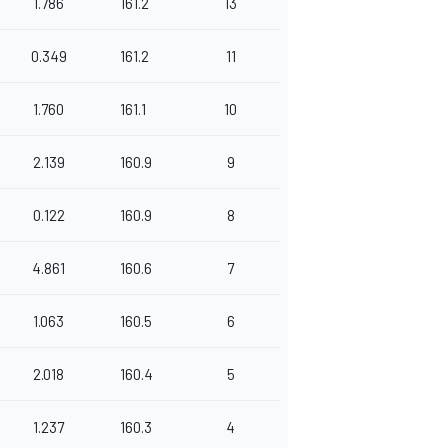
1.786
161.2
13
0.349
161.2
11
1.760
161.1
10
2.139
160.9
9
0.122
160.9
8
4.861
160.6
7
1.063
160.5
6
2.018
160.4
5
1.237
160.3
4