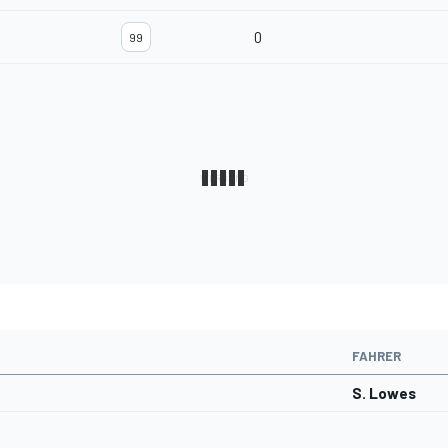
0
99
FAHRER
S. Lowes