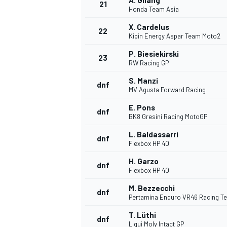
A. Gilang
21
Honda Team Asia
X. Cardelus
22
Kipin Energy Aspar Team Moto2
P. Biesiekirski
23
RW Racing GP
S. Manzi
dnf
MV Agusta Forward Racing
E. Pons
dnf
BK8 Gresini Racing MotoGP
SPORTWAGEN
L. Baldassarri
dnf
Flexbox HP 40
H. Garzo
dnf
Flexbox HP 40
M. Bezzecchi
dnf
Pertamina Enduro VR46 Racing T
T. Lüthi
dnf
Liqui Moly Intact GP