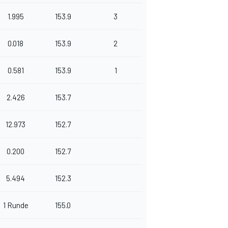
1.995
153.9
3
0.018
153.9
2
0.581
153.9
1
2.426
153.7
12.973
152.7
0.200
152.7
5.494
152.3
1 Runde
155.0