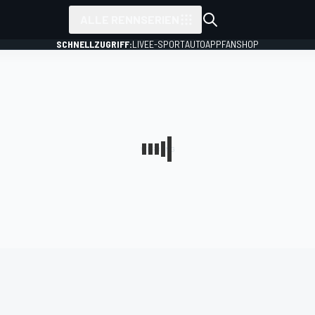
ALLE RENNSERIEN
SCHNELLZUGRIFF:
LIVE
E-SPORT
AUTO
APP
FANSHOP