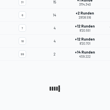
+1 Runde
15
31
31'14.340
+2 Runden
14
6
29'08.516
+12 Runden
4
7
8'20.551
+12 Runden
4
18
8'20.701
+14 Runden
2
99
4'09.222