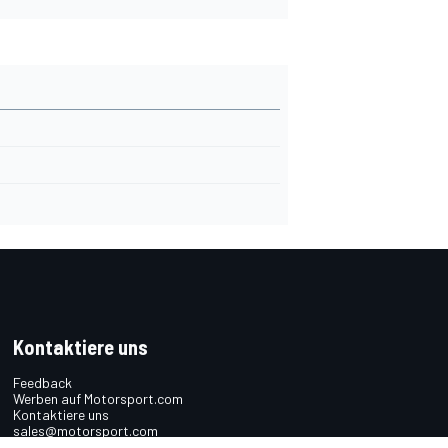
Kontaktiere uns
Feedback
Werben auf Motorsport.com
Kontaktiere uns
sales@motorsport.com
Hans-Pinsel-Straße 9b