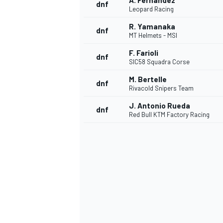
A. Fernandez
dnf
Leopard Racing
R. Yamanaka
dnf
MT Helmets - MSI
F. Farioli
dnf
SIC58 Squadra Corse
M. Bertelle
dnf
Rivacold Snipers Team
J. Antonio Rueda
dnf
Red Bull KTM Factory Racing
SPORTWAGEN