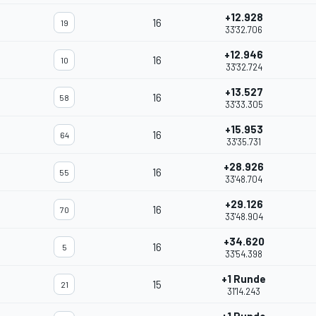
+12.928
16
19
33'32.706
+12.946
16
10
33'32.724
+13.527
16
58
33'33.305
+15.953
16
64
33'35.731
+28.926
16
55
33'48.704
+29.126
16
70
33'48.904
+34.620
16
5
33'54.398
+1 Runde
15
21
31'14.243