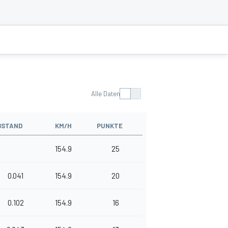
Alle Daten
BSTAND
KM/H
PUNKTE
154.9
25
0.041
154.9
20
0.102
154.9
16