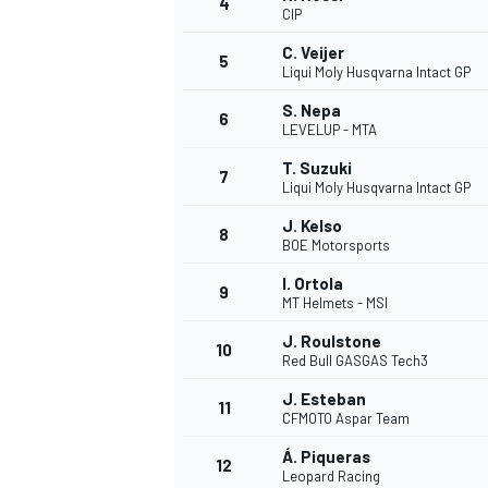
4
CIP
C. Veijer
5
Liqui Moly Husqvarna Intact GP
S. Nepa
6
LEVELUP - MTA
DTM
T. Suzuki
7
Liqui Moly Husqvarna Intact GP
J. Kelso
8
BOE Motorsports
I. Ortola
9
MT Helmets - MSI
J. Roulstone
10
Red Bull GASGAS Tech3
J. Esteban
11
CFMOTO Aspar Team
Á. Piqueras
12
Leopard Racing