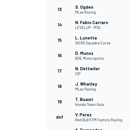
S. Ogden
13
MLav Racing
N. Fabio Carraro
14
LEVELUP - MTA
L. Lunetta
15
SIC58 Squadra Corse
D. Munoz
16
BOE Motorsports
N. Dettwiler
17
CIP
J. Whatley
18
MLav Racing
T. Buasri
19
Honda Team Asia
V. Perez
dnf
Red Bull KTM Factory Racing