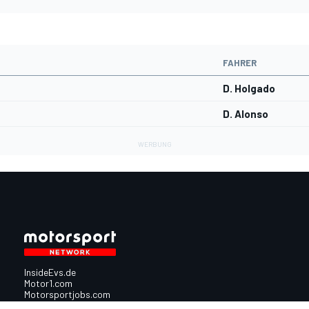
FAHRER
D. Holgado
D. Alonso
InsideEvs.de
Motor1.com
Motorsportjobs.com
Autosport.com