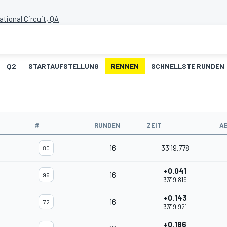
ational Circuit, QA
Q2
STARTAUFSTELLUNG
RENNEN
SCHNELLSTE RUNDEN
#
RUNDEN
ZEIT
A
16
33'19.778
80
+0.041
16
96
33'19.819
+0.143
16
72
33'19.921
+0.186