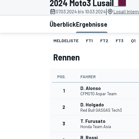
2024 Moto3 Lusail
|
07.03.2024 bis 10.03.2024
Losail Intern
Überblick
Ergebnisse
MELDELISTE
FT1
FT2
FT3
Q1
Rennen
MOTOGP
POS.
FAHRER
D. Alonso
1
CFMOTO Aspar Team
D. Holgado
2
Red Bull GASGAS Tech3
T. Furusato
3
Honda Team Asia
R. Rossi