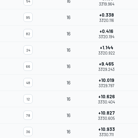
16
54
33'19.964
+0.338
16
95
33'20.116
+0.416
16
82
33'20.194
+1.144
16
24
33'20.922
+9.465
16
66
33'29.243
+10.019
16
48
33'29.797
+10.626
16
12
33'30.404
+10.827
16
78
33'30.605
+10.933
16
36
33'30.711