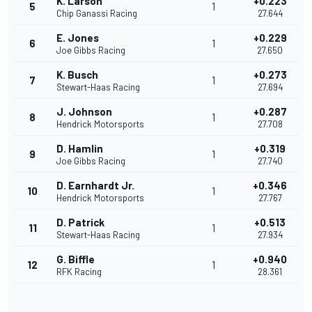
K. Larson
+0.223
5
1
Chip Ganassi Racing
27.644
E. Jones
+0.229
6
1
Joe Gibbs Racing
27.650
K. Busch
+0.273
7
1
Stewart-Haas Racing
27.694
J. Johnson
+0.287
8
1
Hendrick Motorsports
27.708
D. Hamlin
+0.319
9
1
Joe Gibbs Racing
27.740
D. Earnhardt Jr.
+0.346
10
1
Hendrick Motorsports
27.767
D. Patrick
+0.513
11
1
Stewart-Haas Racing
27.934
G. Biffle
+0.940
12
1
RFK Racing
28.361