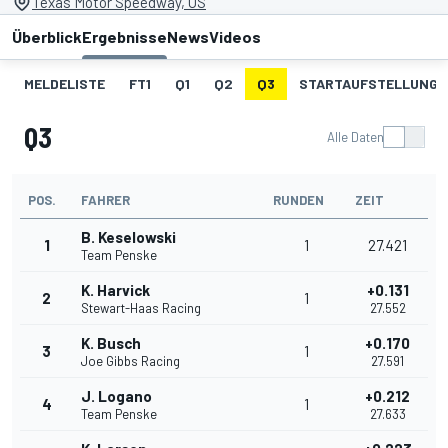
Texas Motor Speedway, US
Überblick
Ergebnisse
News
Videos
MELDELISTE
FT1
Q1
Q2
Q3
STARTAUFSTELLUNG
Q3
Alle Daten
POS.
FAHRER
RUNDEN
ZEIT
B. Keselowski
1
1
27.421
Team Penske
K. Harvick
+0.131
2
1
Stewart-Haas Racing
27.552
K. Busch
+0.170
3
1
Joe Gibbs Racing
27.591
J. Logano
+0.212
4
1
Team Penske
27.633