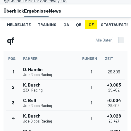
Charlotte Motor Speedway, US
Überblick
Ergebnisse
News
MELDELISTE
TRAINING
QA
QB
QF
STARTAUFSTE
qf
Alle Daten
POS.
FAHRER
RUNDEN
ZEIT
D. Hamlin
1
1
29.399
Joe Gibbs Racing
K. Busch
+0.003
2
1
23XI Racing
29.402
C. Bell
+0.004
3
1
Joe Gibbs Racing
29.403
K. Busch
+0.028
4
1
Joe Gibbs Racing
29.427