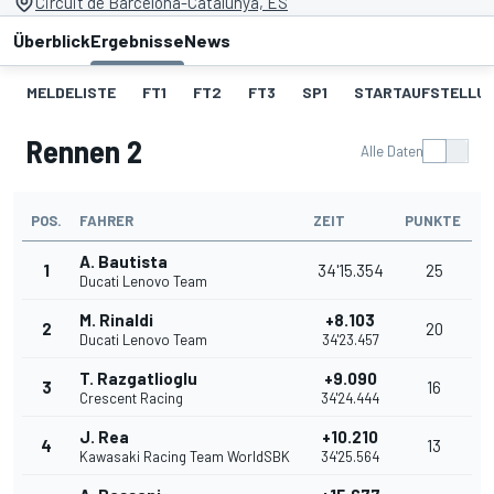
Circuit de Barcelona-Catalunya, ES
Überblick
Ergebnisse
News
MELDELISTE
FT1
FT2
FT3
SP1
STARTAUFSTELLU
Rennen 2
Alle Daten
POS.
FAHRER
ZEIT
PUNKTE
A. Bautista
1
34'15.354
25
Ducati Lenovo Team
M. Rinaldi
+8.103
2
20
Ducati Lenovo Team
34'23.457
T. Razgatlioglu
+9.090
3
16
Crescent Racing
34'24.444
J. Rea
+10.210
4
13
Kawasaki Racing Team WorldSBK
34'25.564