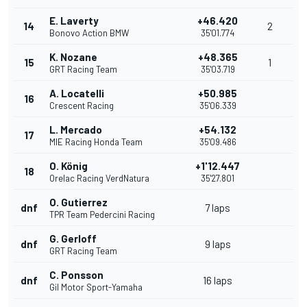
E. Laverty
+46.420
14
2
Bonovo Action BMW
35'01.774
K. Nozane
+48.365
15
1
GRT Racing Team
35'03.719
A. Locatelli
+50.985
16
Crescent Racing
35'06.339
L. Mercado
+54.132
17
MIE Racing Honda Team
35'09.486
O. König
+1'12.447
18
Orelac Racing VerdNatura
35'27.801
O. Gutierrez
dnf
7 laps
TPR Team Pedercini Racing
G. Gerloff
dnf
9 laps
GRT Racing Team
C. Ponsson
dnf
16 laps
Gil Motor Sport-Yamaha