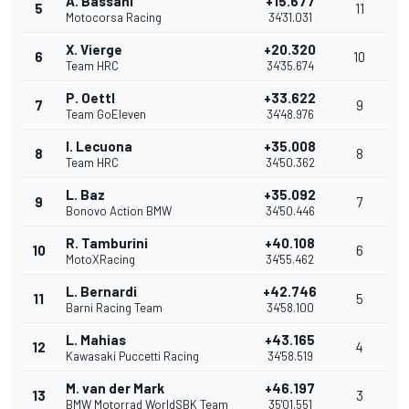
A. Bassani
+15.677
5
11
Motocorsa Racing
34'31.031
X. Vierge
+20.320
6
10
Team HRC
34'35.674
P. Oettl
+33.622
7
9
Team GoEleven
34'48.976
I. Lecuona
+35.008
8
8
Team HRC
34'50.362
L. Baz
+35.092
9
7
Bonovo Action BMW
34'50.446
R. Tamburini
+40.108
10
6
MotoXRacing
34'55.462
L. Bernardi
+42.746
11
5
Barni Racing Team
34'58.100
L. Mahias
+43.165
12
4
Kawasaki Puccetti Racing
34'58.519
M. van der Mark
+46.197
13
3
BMW Motorrad WorldSBK Team
35'01.551