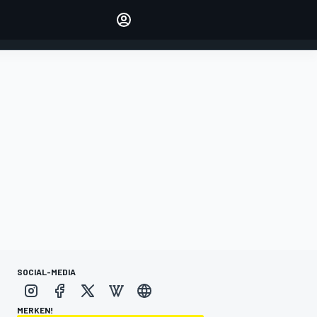
verwalten
Artikel kommentieren
EINLOGGEN
EDITION
DEUTSCHLAND
SOCIAL-MEDIA
MERKEN!