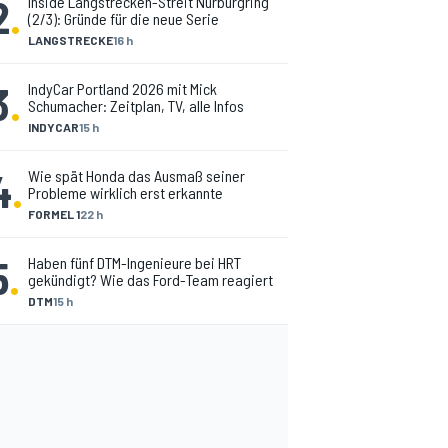
2
.
Inside Langstrecken-Streit Nürburgring
(2/3): Gründe für die neue Serie
LANGSTRECKE
16 h
3
.
IndyCar Portland 2026 mit Mick
Schumacher: Zeitplan, TV, alle Infos
INDYCAR
15 h
4
.
Wie spät Honda das Ausmaß seiner
Probleme wirklich erst erkannte
FORMEL 1
22 h
5
.
Haben fünf DTM-Ingenieure bei HRT
gekündigt? Wie das Ford-Team reagiert
DTM
15 h