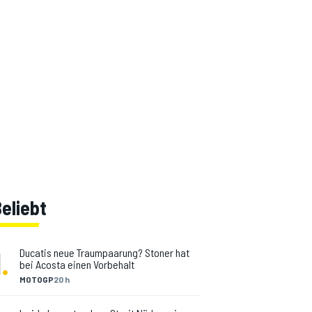
eliebt
1
.
Ducatis neue Traumpaarung? Stoner hat
bei Acosta einen Vorbehalt
MOTOGP
20 h