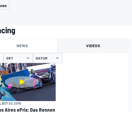
nien
acing
NEWS
VIDEOS
ORT
DATUM
 E
07.02.2016
s Aires ePrix: Das Rennen