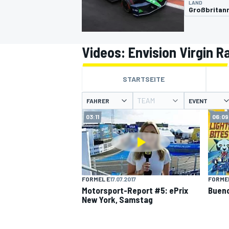
LAND
Großbritan
Videos: Envision Virgin R
STARTSEITE
MOTOGP
TEAM
FAHRER
EVENT
03:11
06:09
FORMEL E
17.07.2017
FORMEL
Motorsport-Report #5: ePrix
Bueno
New York, Samstag