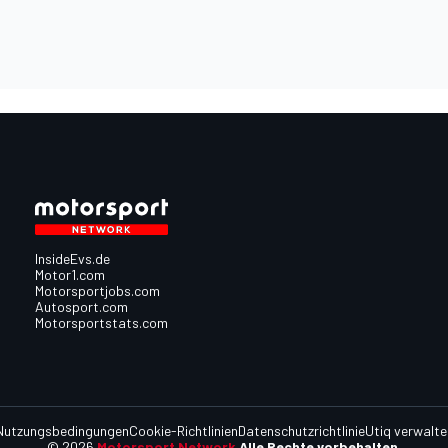
InsideEvs.de
Motor1.com
Motorsportjobs.com
Autosport.com
Motorsportstats.com
Nutzungsbedingungen
Cookie-Richtlinien
Datenschutzrichtlinie
Utiq verwalte
© 2026
Motorsport Network
Alle Rechte vorbehalten.