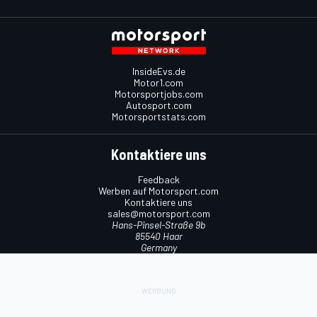
InsideEvs.de
Motor1.com
Motorsportjobs.com
Autosport.com
Motorsportstats.com
Kontaktiere uns
Feedback
Werben auf Motorsport.com
Kontaktiere uns
sales@motorsport.com
Hans-Pinsel-Straße 9b
85540 Haar
Germany
Nutzungsbedingungen
Cookie-Richtlinien
Datenschutzrichtlinie
Utiq verwalten
© 2026
Motorsport Network
Alle Rechte vorbehalten.