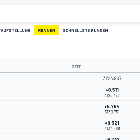
TAUFSTELLUNG
RENNEN
SCHNELLSTE RUNDEN
ZEIT
31'24.967
+0.511
31'25.478
+5.784
31'30.751
+9.321
31'34.288
+9.732