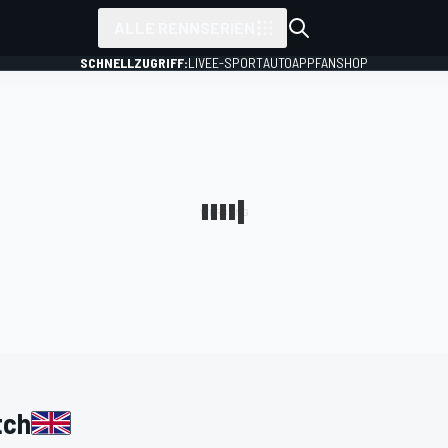
ALLE RENNSERIEN
SCHNELLZUGRIFF:
LIVE
E-SPORT
AUTO
APP
FANSHOP
tch