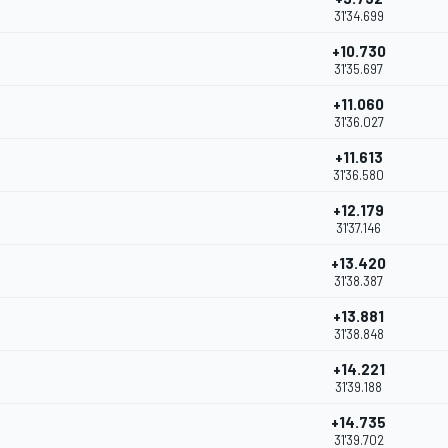
31'34.699
+10.730
31'35.697
+11.060
31'36.027
+11.613
31'36.580
+12.179
31'37.146
+13.420
31'38.387
+13.881
31'38.848
+14.221
31'39.188
+14.735
31'39.702