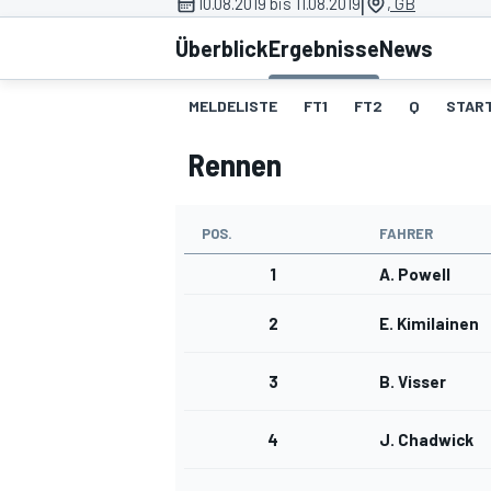
|
10.08.2019 bis 11.08.2019
, GB
Überblick
Ergebnisse
News
MELDELISTE
FT1
FT2
Q
STAR
Rennen
MOTOGP
POS.
FAHRER
1
A. Powell
2
E. Kimilainen
3
B. Visser
4
J. Chadwick