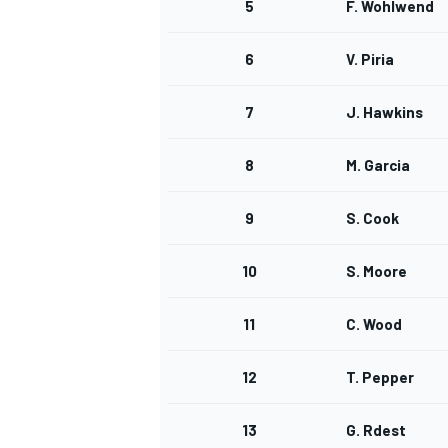
5
F. Wohlwend
6
V. Piria
7
J. Hawkins
DTM
8
M. Garcia
9
S. Cook
10
S. Moore
11
C. Wood
12
T. Pepper
13
G. Rdest