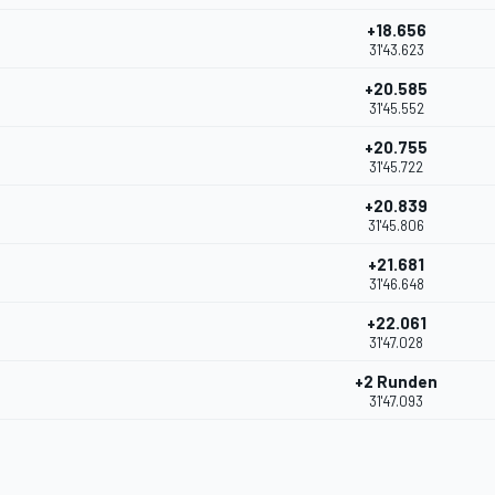
+18.656
31'43.623
+20.585
31'45.552
+20.755
31'45.722
+20.839
31'45.806
+21.681
31'46.648
+22.061
31'47.028
+2 Runden
31'47.093