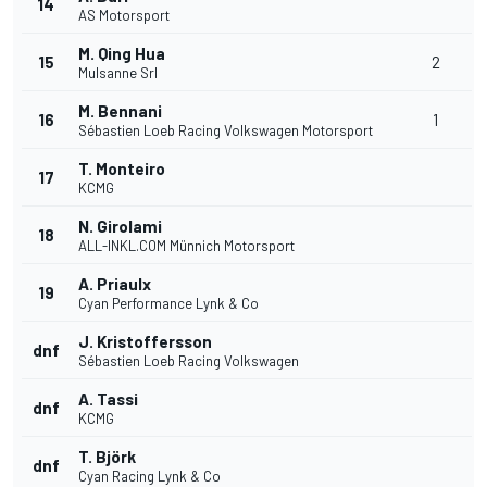
14
AS Motorsport
M. Qing Hua
15
2
Mulsanne Srl
M. Bennani
16
1
Sébastien Loeb Racing Volkswagen Motorsport
T. Monteiro
17
KCMG
N. Girolami
18
ALL-INKL.COM Münnich Motorsport
A. Priaulx
19
Cyan Performance Lynk & Co
J. Kristoffersson
dnf
Sébastien Loeb Racing Volkswagen
A. Tassi
dnf
KCMG
T. Björk
dnf
Cyan Racing Lynk & Co