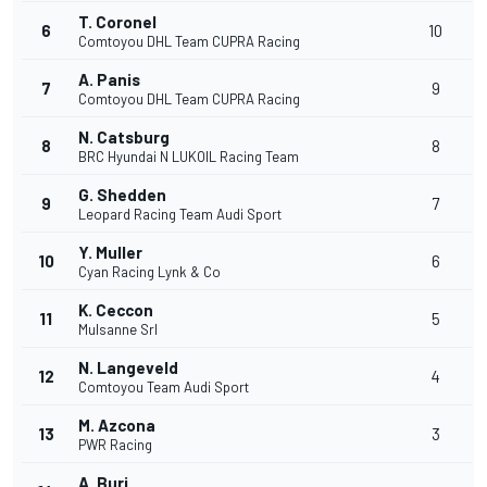
T. Coronel
6
10
Comtoyou DHL Team CUPRA Racing
A. Panis
7
9
Comtoyou DHL Team CUPRA Racing
N. Catsburg
8
8
BRC Hyundai N LUKOIL Racing Team
G. Shedden
9
7
Leopard Racing Team Audi Sport
Y. Muller
10
6
Cyan Racing Lynk & Co
K. Ceccon
11
5
Mulsanne Srl
N. Langeveld
12
4
Comtoyou Team Audi Sport
M. Azcona
13
3
PWR Racing
A. Buri