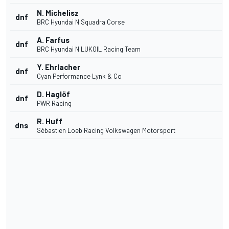
N. Michelisz
dnf
BRC Hyundai N Squadra Corse
A. Farfus
dnf
BRC Hyundai N LUKOIL Racing Team
Y. Ehrlacher
dnf
Cyan Performance Lynk & Co
D. Haglöf
dnf
PWR Racing
R. Huff
dns
Sébastien Loeb Racing Volkswagen Motorsport