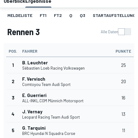
Überblick
Ergebnisse
MELDELISTE
FT1
FT2
Q
Q3
STARTAUFSTELLUNG 1
Rennen 3
Alle Daten
POS.
FAHRER
PUNKTE
B. Leuchter
1
25
Sébastien Loeb Racing Volkswagen
F. Vervisch
2
20
Comtoyou Team Audi Sport
E. Guerrieri
3
16
ALL-INKL.COM Münnich Motorsport
J. Vernay
4
13
Leopard Racing Team Audi Sport
G. Tarquini
5
11
BRC Hyundai N Squadra Corse