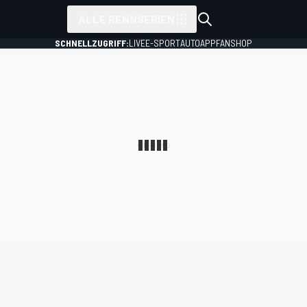
ALLE RENNSERIEN
SCHNELLZUGRIFF:
LIVE
E-SPORT
AUTO
APP
FANSHOP