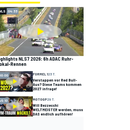
NLS
04:33
ighlights NLS7 2026: 6h ADAC Ruhr-
okal-Rennen
FORMEL 1
23 T.
00:00
Verstappen vor Red Bull-
Aus? Diese Teams kommen
2027 infrage!
MOTOGP
29 T.
45:10
Will Bezzecchi
WELTMEISTER werden, muss
DAS endlich aufhören!