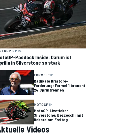
OTOGP
12 Min.
otoGP-Paddock Inside: Darum ist
prilia in Silverstone so stark
FORMEL 1
1 h
Radikale Briatore-
Forderung: Formel 1 braucht
24 Sprintrennen
MOTOGP
1 h
MotoGP-Liveticker
Silverstone: Bezzecchi mit
Rekord am Freitag
ktuelle Videos