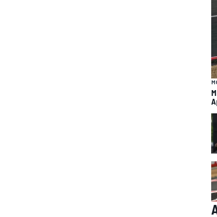
M
M
A
A