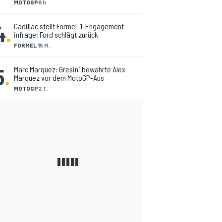
MOTOGP
6 h
4
.
Cadillac stellt Formel-1-Engagement
infrage: Ford schlägt zurück
FORMEL 1
5 M.
5
.
Marc Marquez: Gresini bewahrte Alex
Marquez vor dem MotoGP-Aus
MOTOGP
2 T.