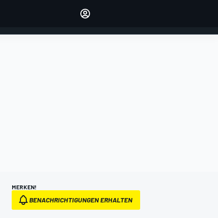
verwalten
Artikel kommentieren
EINLOGGEN
EDITION
DEUTSCHLAND
MERKEN!
BENACHRICHTIGUNGEN ERHALTEN