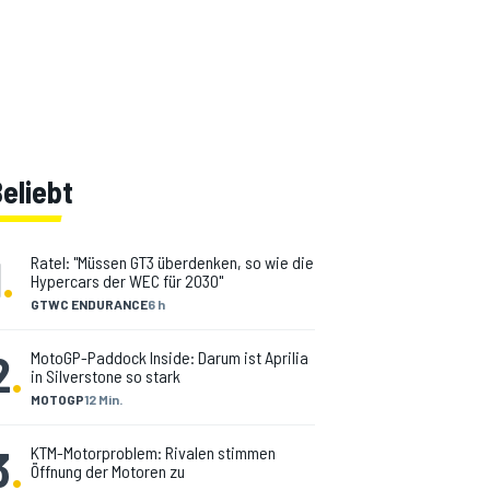
eliebt
1
.
Ratel: "Müssen GT3 überdenken, so wie die
Hypercars der WEC für 2030"
GTWC ENDURANCE
6 h
2
.
MotoGP-Paddock Inside: Darum ist Aprilia
in Silverstone so stark
MOTOGP
12 Min.
3
.
KTM-Motorproblem: Rivalen stimmen
Öffnung der Motoren zu