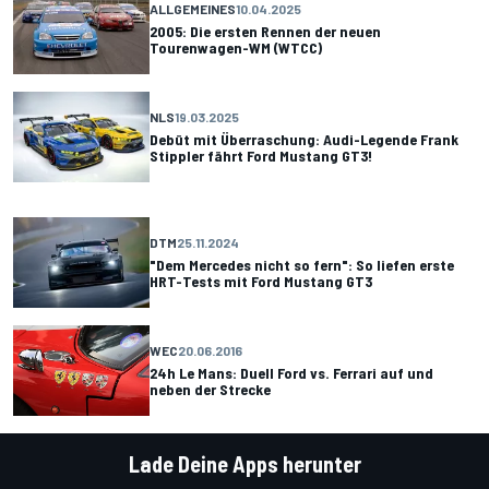
ALLGEMEINES
10.04.2025
2005: Die ersten Rennen der neuen
Tourenwagen-WM (WTCC)
NLS
19.03.2025
Debüt mit Überraschung: Audi-Legende Frank
Stippler fährt Ford Mustang GT3!
DTM
25.11.2024
"Dem Mercedes nicht so fern": So liefen erste
HRT-Tests mit Ford Mustang GT3
WEC
20.06.2016
24h Le Mans: Duell Ford vs. Ferrari auf und
neben der Strecke
Lade Deine Apps herunter