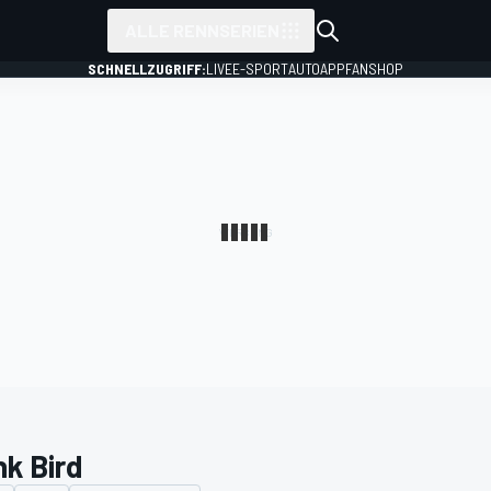
ALLE RENNSERIEN
SCHNELLZUGRIFF:
LIVE
E-SPORT
AUTO
APP
FANSHOP
nk Bird