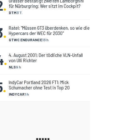
2
.
Grasser bestätigt zweiten Lamborghini
für Nürburgring: Wer sitzt im Cockpit?
DTM
3 T.
3
.
Ratel: "Müssen GT3 überdenken, so wie die
Hypercars der WEC für 2030"
GTWC ENDURANCE
13 h
4
.
4. August 2001: Der tödliche VLN-Unfall
von Ulli Richter
NLS
9 h
5
.
IndyCar Portland 2026 FT1: Mick
Schumacher ohne Test in Top 20
INDYCAR
1 h