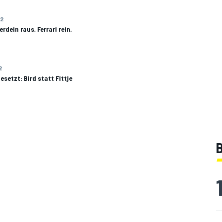
22
rdein raus, Ferrari rein,
2
setzt: Bird statt Fittje
B