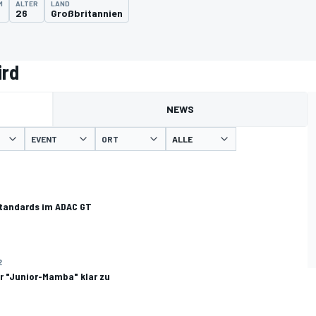
M
ALTER
LAND
26
Großbritannien
ird
NEWS
EVENT
ORT
standards im ADAC GT
2
er "Junior-Mamba" klar zu