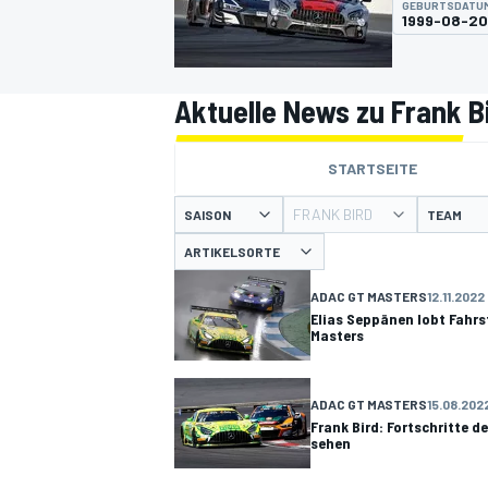
GEBURTSDATU
1999-08-20
Aktuelle News zu Frank B
STARTSEITE
MOTOGP
FRANK BIRD
SAISON
TEAM
ARTIKELSORTE
ADAC GT MASTERS
12.11.2022
Elias Seppänen lobt Fahr
Masters
ADAC GT MASTERS
15.08.202
Frank Bird: Fortschritte d
sehen