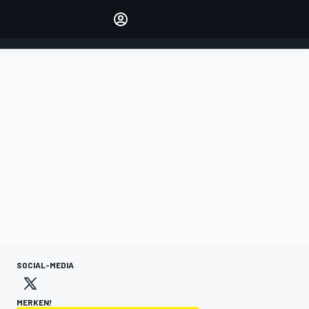
verwalten
Artikel kommentieren
EINLOGGEN
EDITION
DEUTSCHLAND
SOCIAL-MEDIA
MERKEN!