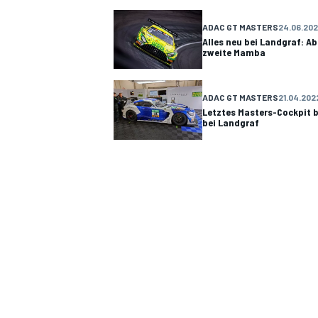
ADAC GT MASTERS
24.06.20
Alles neu bei Landgraf: Abe
zweite Mamba
DTM
ADAC GT MASTERS
21.04.202
Letztes Masters-Cockpit be
bei Landgraf