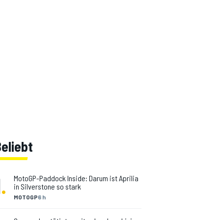
eliebt
1
.
MotoGP-Paddock Inside: Darum ist Aprilia
in Silverstone so stark
MOTOGP
6 h