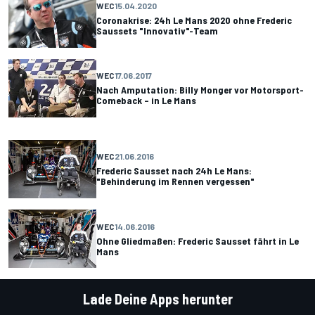
WEC
15.04.2020
Coronakrise: 24h Le Mans 2020 ohne Frederic
Saussets "Innovativ"-Team
WEC
17.06.2017
Nach Amputation: Billy Monger vor Motorsport-
Comeback – in Le Mans
WEC
21.06.2016
Frederic Sausset nach 24h Le Mans:
"Behinderung im Rennen vergessen"
WEC
14.06.2016
Ohne Gliedmaßen: Frederic Sausset fährt in Le
Mans
Lade Deine Apps herunter