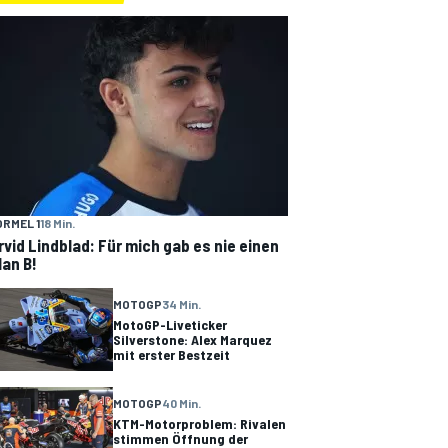
ORMEL 1
18 Min.
rvid Lindblad: Für mich gab es nie einen
lan B!
MOTOGP
34 Min.
MotoGP-Liveticker
Silverstone: Alex Marquez
mit erster Bestzeit
MOTOGP
40 Min.
KTM-Motorproblem: Rivalen
stimmen Öffnung der