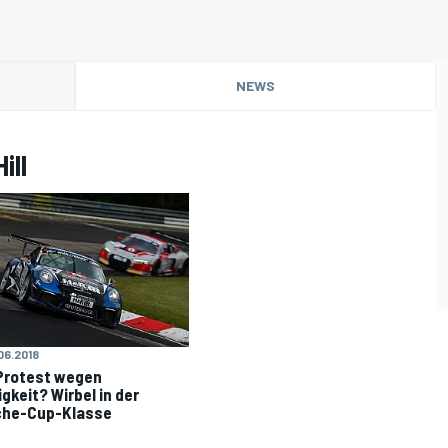
NEWS
ill
06.2018
Protest wegen
igkeit? Wirbel in der
che-Cup-Klasse