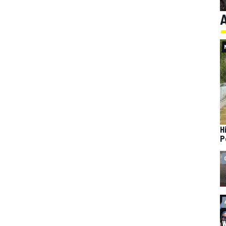
A
H
P