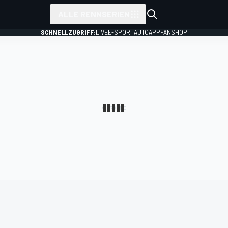
ALLE RENNSERIEN
SCHNELLZUGRIFF:
LIVE
E-SPORT
AUTO
APP
FANSHOP