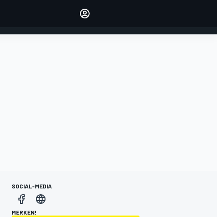
verwalten
Artikel kommentieren
EINLOGGEN
EDITION
DEUTSCHLAND
SOCIAL-MEDIA
MERKEN!