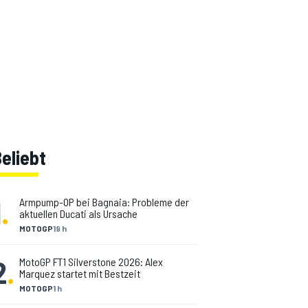
eliebt
1
.
Armpump-OP bei Bagnaia: Probleme der
aktuellen Ducati als Ursache
MOTOGP
19 h
2
.
MotoGP FT1 Silverstone 2026: Alex
Marquez startet mit Bestzeit
MOTOGP
1 h