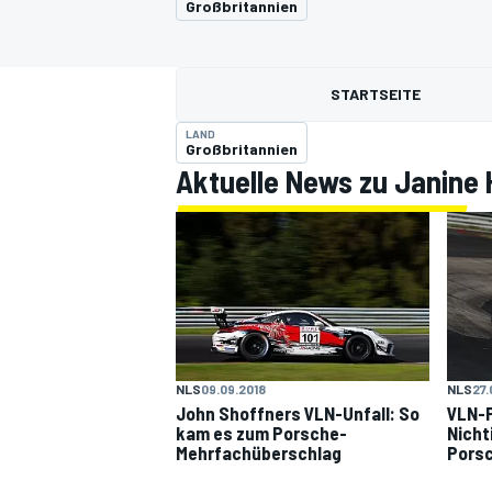
Großbritannien
STARTSEITE
LAND
Großbritannien
Aktuelle News zu Janine H
MOTOGP
NLS
09.09.2018
NLS
27.
John Shoffners VLN-Unfall: So
VLN-
kam es zum Porsche-
Nicht
Mehrfachüberschlag
Pors