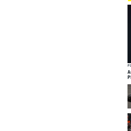
F
A
P