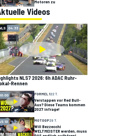
Motoren zu
ktuelle Videos
NLS
04:33
ighlights NLS7 2026: 6h ADAC Ruhr-
okal-Rennen
FORMEL 1
22 T.
00:00
Verstappen vor Red Bull-
Aus? Diese Teams kommen
2027 infrage!
MOTOGP
29 T.
45:10
Will Bezzecchi
WELTMEISTER werden, muss
DAS endlich aufhören!