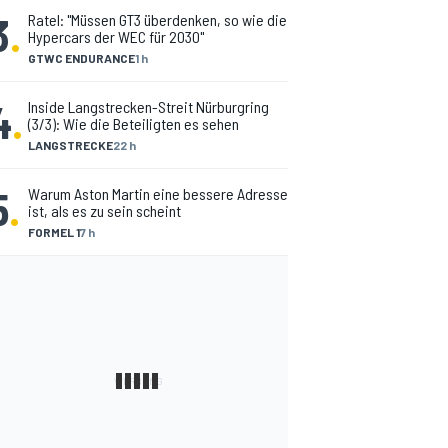
3
.
Ratel: "Müssen GT3 überdenken, so wie die
Hypercars der WEC für 2030"
GTWC ENDURANCE
1 h
4
.
Inside Langstrecken-Streit Nürburgring
(3/3): Wie die Beteiligten es sehen
LANGSTRECKE
22 h
5
.
Warum Aston Martin eine bessere Adresse
ist, als es zu sein scheint
FORMEL 1
7 h