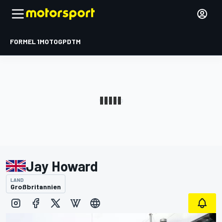
FORMEL 1
MOTOGP
DTM
Jay Howard
LAND
Großbritannien