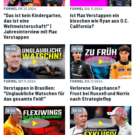
FORMEL 1
18.12.2024
FORMEL 1
29.11.2024
"Das ist kein Kindergarten,
Ist Max Verstappen ein
das ist eine
bisschen wie Ryan aus O.C.
Weltmeisterschaft!" |
California?
Jahresinterview mit Max
Verstappen
09:54
00:00
FORMEL 1
07.11.2024
FORMEL 1
05.11.2024
Verstappen in Brasilien:
Verlorene Siegchance?
"Unglaubliche Watschen für
Frust bei Russell und Norris
das gesamte Feld!"
nach Strategieflop
13:24
34:14