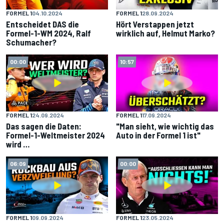
FORMEL 1
04.10.2024
FORMEL 1
28.09.2024
Entscheidet DAS die
Hört Verstappen jetzt
Formel-1-WM 2024, Ralf
wirklich auf, Helmut Marko?
Schumacher?
00:00
10:57
FORMEL 1
24.09.2024
FORMEL 1
17.09.2024
Das sagen die Daten:
"Man sieht, wie wichtig das
Formel-1-Weltmeister 2024
Auto in der Formel 1 ist"
wird …
06:09
00:00
FORMEL 1
09.09.2024
FORMEL 1
23.05.2024