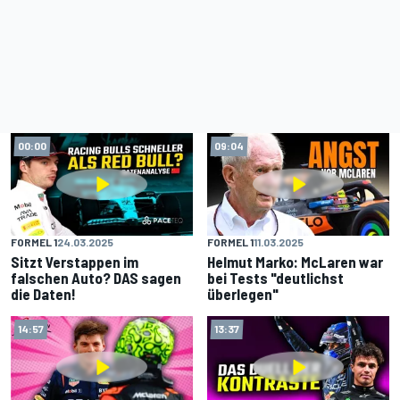
00:00
09:04
FORMEL 1
24.03.2025
FORMEL 1
11.03.2025
Sitzt Verstappen im
Helmut Marko: McLaren war
falschen Auto? DAS sagen
bei Tests "deutlichst
die Daten!
überlegen"
14:57
13:37