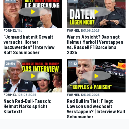
FORMEL 1
1 J.
FORMEL 1
03.06.2025
"Jemand hat mit Gewalt
War es Absicht? Das sagt
versucht, Horner
Helmut Marko! | Verstappen
loszuwerden" | Interview
vs. Russell F1 Barcelona
Ralf Schumacher
2025
29:54
14:12
FORMEL 1
28.03.2025
FORMEL 1
25.03.2025
Nach Red-Bull-Tausch:
Red Bull im Tief: Fliegt
Helmut Marko spricht
Lawson und wechselt
Klartext!
Verstappen? | Interview Ralf
Schumacher