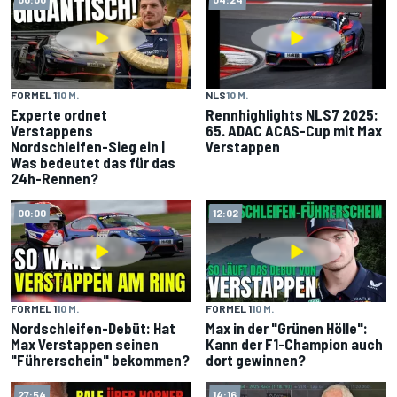
FORMEL 1
10 M.
NLS
10 M.
Experte ordnet
Rennhighlights NLS7 2025:
Verstappens
65. ADAC ACAS-Cup mit Max
Nordschleifen-Sieg ein |
Verstappen
Was bedeutet das für das
24h-Rennen?
00:00
12:02
FORMEL 1
10 M.
FORMEL 1
10 M.
Nordschleifen-Debüt: Hat
Max in der "Grünen Hölle":
Max Verstappen seinen
Kann der F1-Champion auch
"Führerschein" bekommen?
dort gewinnen?
27:54
14:16