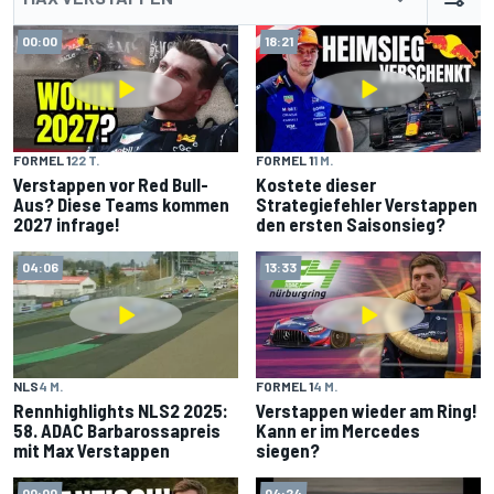
00:00
18:21
FORMEL 1
22 T.
FORMEL 1
1 M.
Verstappen vor Red Bull-
Kostete dieser
Aus? Diese Teams kommen
Strategiefehler Verstappen
2027 infrage!
den ersten Saisonsieg?
04:06
13:33
NLS
4 M.
FORMEL 1
4 M.
Rennhighlights NLS2 2025:
Verstappen wieder am Ring!
58. ADAC Barbarossapreis
Kann er im Mercedes
mit Max Verstappen
siegen?
00:00
04:24