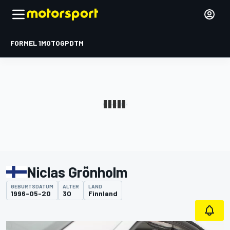
FORMEL 1
MOTOGP
DTM
Niclas Grönholm
GEBURTSDATUM
ALTER
LAND
1996-05-20
30
Finnland