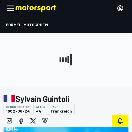
FORMEL 1
MOTOGP
DTM
Sylvain Guintoli
GEBURTSDATUM
ALTER
LAND
1982-06-24
44
Frankreich