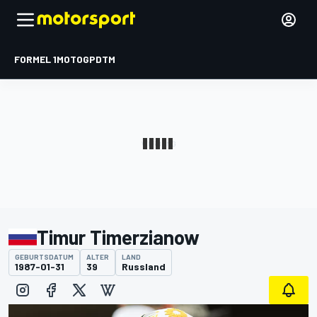
FORMEL 1
MOTOGP
DTM
Timur Timerzianow
GEBURTSDATUM
ALTER
LAND
1987-01-31
39
Russland