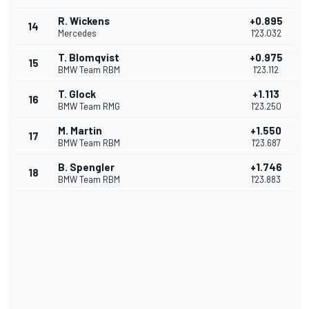
R. Wickens
+0.895
14
Mercedes
1'23.032
T. Blomqvist
+0.975
15
BMW Team RBM
1'23.112
T. Glock
+1.113
16
BMW Team RMG
1'23.250
M. Martin
+1.550
17
BMW Team RBM
1'23.687
B. Spengler
+1.746
18
BMW Team RBM
1'23.883