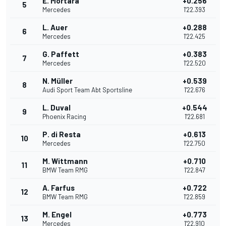
E. Mortara
+0.256
5
Mercedes
1'22.393
L. Auer
+0.288
6
Mercedes
1'22.425
G. Paffett
+0.383
7
Mercedes
1'22.520
N. Müller
+0.539
8
Audi Sport Team Abt Sportsline
1'22.676
L. Duval
+0.544
9
Phoenix Racing
1'22.681
P. di Resta
+0.613
10
Mercedes
1'22.750
M. Wittmann
+0.710
11
BMW Team RMG
1'22.847
A. Farfus
+0.722
12
BMW Team RMG
1'22.859
M. Engel
+0.773
13
Mercedes
1'22.910