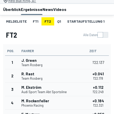
Red Bull Ring, AT
Überblick
Ergebnisse
News
Videos
MELDELISTE
FT1
FT2
Q1
STARTAUFSTELLUNG 1
R
FT2
Alle Daten
POS.
FAHRER
ZEIT
J. Green
1
1'22.137
Team Rosberg
R. Rast
+0.041
2
Team Rosberg
1'22.178
M. Ekström
+0.112
3
Audi Sport Team Abt Sportsline
1'22.249
M. Rockenfeller
+0.184
4
Phoenix Racing
1'22.321