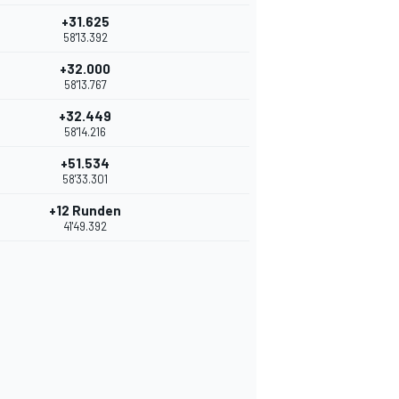
+31.625
58'13.392
+32.000
58'13.767
+32.449
58'14.216
+51.534
58'33.301
+12 Runden
41'49.392