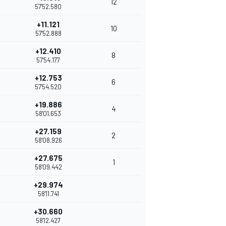
12
57'52.580
+11.121
10
57'52.888
+12.410
8
57'54.177
+12.753
6
57'54.520
+19.886
4
58'01.653
+27.159
2
58'08.926
+27.675
1
58'09.442
+29.974
58'11.741
+30.660
58'12.427