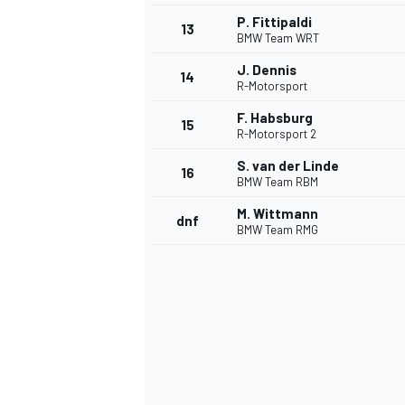
P. Fittipaldi
13
BMW Team WRT
J. Dennis
14
R-Motorsport
F. Habsburg
15
R-Motorsport 2
S. van der Linde
16
BMW Team RBM
M. Wittmann
dnf
BMW Team RMG