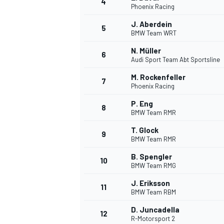
4
Phoenix Racing
J. Aberdein
5
BMW Team WRT
N. Müller
6
Audi Sport Team Abt Sportsline
DTM
M. Rockenfeller
7
Phoenix Racing
P. Eng
8
BMW Team RMR
T. Glock
9
BMW Team RMR
B. Spengler
10
BMW Team RMG
J. Eriksson
11
BMW Team RBM
D. Juncadella
12
R-Motorsport 2