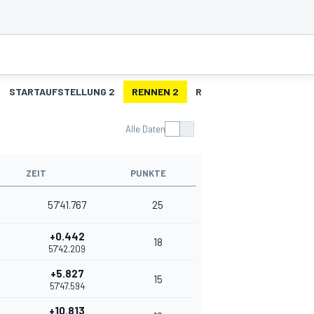
STARTAUFSTELLUNG 2
RENNEN 2
R2 - SCHNELLSTE RUNDE
Alle Daten
ZEIT
PUNKTE
57'41.767
25
+0.442
18
57'42.209
+5.827
15
57'47.594
+10.813