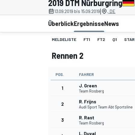
2019 DTM Nürburgring
|
13.09.2019 bis 15.09.2019
, DE
Überblick
Ergebnisse
News
MELDELISTE
FT1
FT2
Q1
STAR
Rennen 2
MOTOGP
POS.
FAHRER
J. Green
1
Team Rosberg
R. Frijns
2
Audi Sport Team Abt Sportsline
R. Rast
3
Team Rosberg
L. Duval