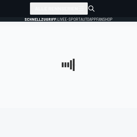
ALLE RENNSERIEN
SCHNELLZUGRIFF:
LIVE
E-SPORT
AUTO
APP
FANSHOP