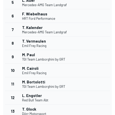
L. Auer
5
Mercedes-AMG Team Landgraf
F. Wiebelhaus
6
HRT Ford Performance
T. Kalender
7
Mercedes-AMG Team Landgraf
T. Vermeulen
8
Emil Frey Racing
M. Paul
9
TGI Team Lamborghini by GRT
M. Cairoli
10
Emil Frey Racing
M. Bortolotti
11
TGI Team Lamborghini by GRT
L. Engstler
12
Red Bull Team Abt
T. Glock
13
Dörr Motorsport