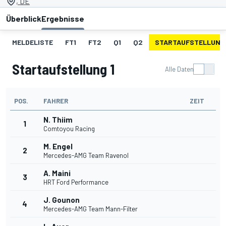
, DE
Überblick
Ergebnisse
MELDELISTE
FT1
FT2
Q1
Q2
STARTAUFSTELLUNG 
Startaufstellung 1
Alle Daten
POS.
FAHRER
ZEIT
N. Thiim
1
Comtoyou Racing
M. Engel
2
Mercedes-AMG Team Ravenol
A. Maini
3
HRT Ford Performance
J. Gounon
4
Mercedes-AMG Team Mann-Filter