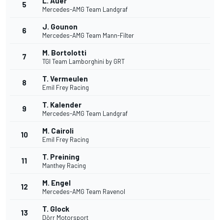
L. Auer
5
Mercedes-AMG Team Landgraf
J. Gounon
6
Mercedes-AMG Team Mann-Filter
M. Bortolotti
7
TGI Team Lamborghini by GRT
T. Vermeulen
8
Emil Frey Racing
T. Kalender
9
Mercedes-AMG Team Landgraf
M. Cairoli
10
Emil Frey Racing
T. Preining
11
Manthey Racing
M. Engel
12
Mercedes-AMG Team Ravenol
T. Glock
13
Dörr Motorsport