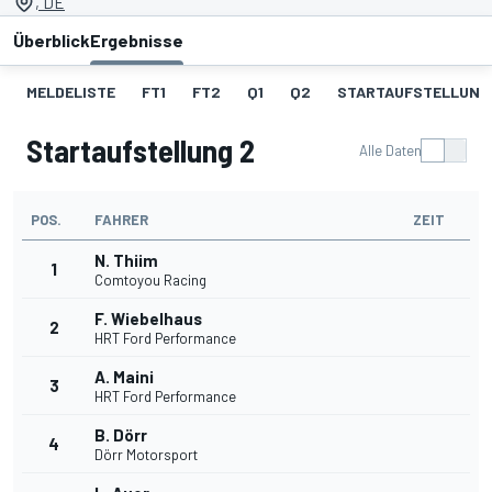
, DE
Überblick
Ergebnisse
MELDELISTE
FT1
FT2
Q1
Q2
STARTAUFSTELLUNG 
Startaufstellung 2
Alle Daten
POS.
FAHRER
ZEIT
N. Thiim
1
Comtoyou Racing
F. Wiebelhaus
2
HRT Ford Performance
A. Maini
3
HRT Ford Performance
B. Dörr
4
Dörr Motorsport