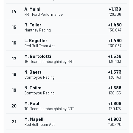
A. Maini
+1.139
14
HRT Ford Performance
1'29.706
R. Feller
+1.480
15
Manthey Racing
1'30.047
L. Engstler
+1.490
16
Red Bull Team Abt
1'30.057
M. Bortolotti
+1.536
17
TGI Team Lamborghini by GRT
1'30.103
N. Baert
+1.573
18
Comtoyou Racing
1'30.140
N. Thiim
+1.588
19
Comtoyou Racing
1'30.155
M. Paul
+1.608
20
TGI Team Lamborghini by GRT
1'30.175
M. Mapelli
+1.903
21
Red Bull Team Abt
1'30.470