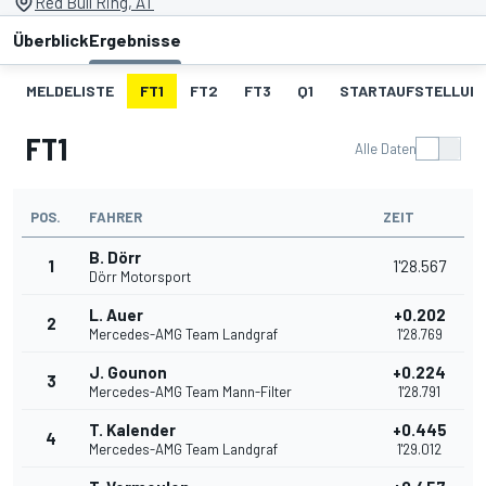
Red Bull Ring, AT
Überblick
Ergebnisse
MELDELISTE
FT1
FT2
FT3
Q1
STARTAUFSTELLUNG
FT1
Alle Daten
POS.
FAHRER
ZEIT
B. Dörr
1
1'28.567
Dörr Motorsport
L. Auer
+0.202
2
Mercedes-AMG Team Landgraf
1'28.769
J. Gounon
+0.224
3
Mercedes-AMG Team Mann-Filter
1'28.791
T. Kalender
+0.445
4
Mercedes-AMG Team Landgraf
1'29.012