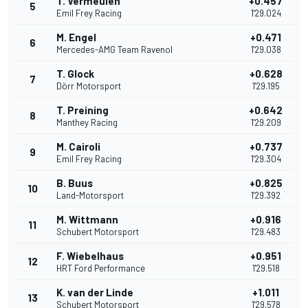
T. Vermeulen
+0.457
5
Emil Frey Racing
1'29.024
M. Engel
+0.471
6
Mercedes-AMG Team Ravenol
1'29.038
T. Glock
+0.628
7
Dörr Motorsport
1'29.195
T. Preining
+0.642
8
Manthey Racing
1'29.209
M. Cairoli
+0.737
9
Emil Frey Racing
1'29.304
B. Buus
+0.825
10
Land-Motorsport
1'29.392
M. Wittmann
+0.916
11
Schubert Motorsport
1'29.483
F. Wiebelhaus
+0.951
12
HRT Ford Performance
1'29.518
K. van der Linde
+1.011
13
Schubert Motorsport
1'29.578