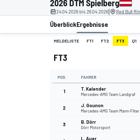
2026 DTM Spielberg
|
24.04.2026 bis 26.04.2026
Red Bull Ri
Überblick
Ergebnisse
MELDELISTE
FT1
FT2
FT3
Q1
FT3
MOTOGP
POS.
FAHRER
T. Kalender
1
Mercedes-AMG Team Landgraf
J. Gounon
2
Mercedes-AMG Team Mann-Filter
B. Dörr
3
Dörr Motorsport
L. Auer