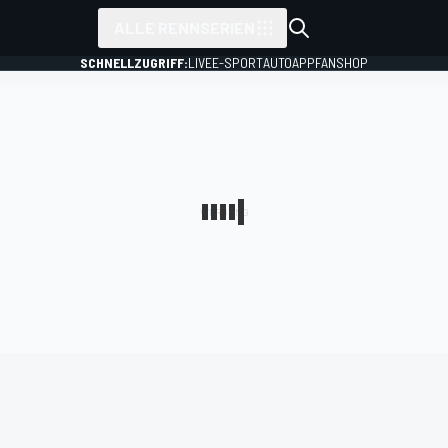
ALLE RENNSERIEN
SCHNELLZUGRIFF:
LIVE
E-SPORT
AUTO
APP
FANSHOP