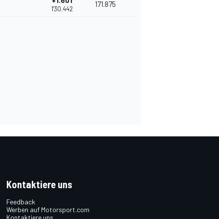
+1.601
171.875
1'30.442
Kontaktiere uns
Feedback
Werben auf Motorsport.com
Kontaktiere uns