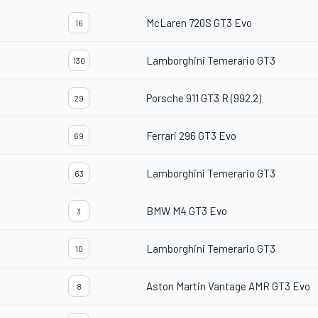
McLaren 720S GT3 Evo
16
Lamborghini Temerario GT3
130
Porsche 911 GT3 R (992.2)
29
Ferrari 296 GT3 Evo
69
Lamborghini Temerario GT3
63
BMW M4 GT3 Evo
3
Lamborghini Temerario GT3
10
Aston Martin Vantage AMR GT3 Evo
8