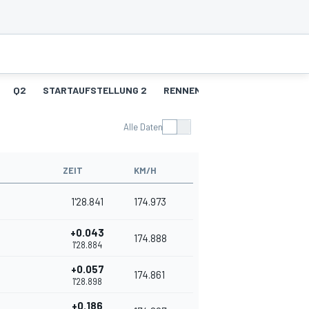
Q2
STARTAUFSTELLUNG 2
RENNEN 2
R2 - SCHNELLST
Alle Daten
ZEIT
KM/H
1'28.841
174.973
+0.043
174.888
1'28.884
+0.057
174.861
1'28.898
+0.186