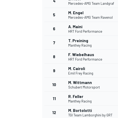
4
Mercedes-AMG Team Landgraf
M. Engel
5
Mercedes-AMG Team Ravenol
A. Maini
6
HRT Ford Performance
DTM
T. Preining
7
Manthey Racing
F. Wiebelhaus
8
HRT Ford Performance
M. Cairoli
9
Emil Frey Racing
M. Wittmann
10
Schubert Motorsport
R. Feller
11
Manthey Racing
M. Bortolotti
12
TGI Team Lamborghini by GRT