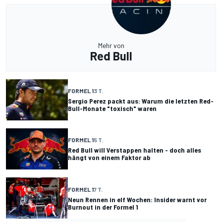
Mehr von
Red Bull
FORMEL 1
3 T.
Sergio Perez packt aus: Warum die letzten Red-
Bull-Monate "toxisch" waren
FORMEL 1
5 T.
Red Bull will Verstappen halten - doch alles
hängt von einem Faktor ab
FORMEL 1
7 T.
Neun Rennen in elf Wochen: Insider warnt vor
Burnout in der Formel 1