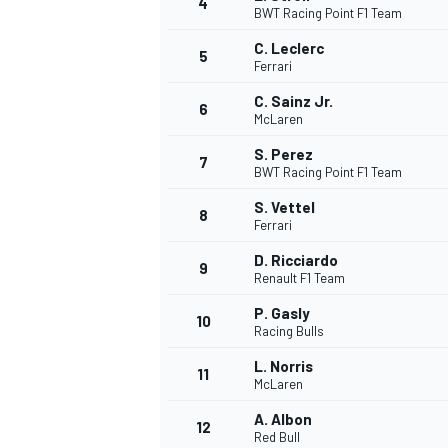
4
BWT Racing Point F1 Team
C. Leclerc
5
Ferrari
C. Sainz Jr.
6
McLaren
DTM
S. Perez
7
BWT Racing Point F1 Team
S. Vettel
8
Ferrari
D. Ricciardo
9
Renault F1 Team
P. Gasly
10
Racing Bulls
L. Norris
11
McLaren
A. Albon
12
Red Bull