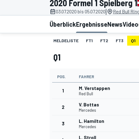
2020 Formel 1 Spielberg 1
|
03.07.2020 bis 05.07.2020
Red Bull Rin
Überblick
Ergebnisse
News
Video
MELDELISTE
FT1
FT2
FT3
Q1
Q1
MOTOGP
POS.
FAHRER
M. Verstappen
1
Red Bull
V. Bottas
2
Mercedes
L. Hamilton
3
Mercedes
L. Stroll