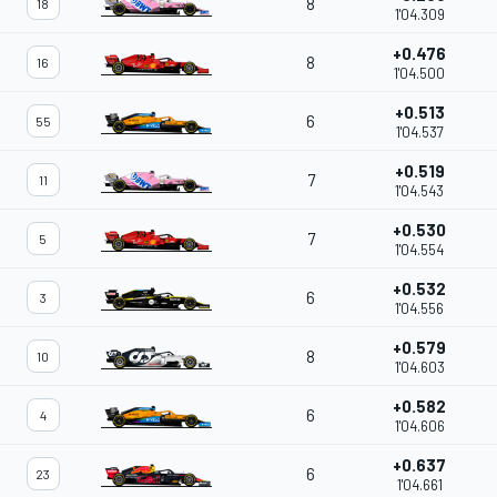
8
18
1'04.309
+0.476
8
16
1'04.500
+0.513
6
55
1'04.537
+0.519
7
11
1'04.543
+0.530
7
5
1'04.554
+0.532
6
3
1'04.556
+0.579
8
10
1'04.603
+0.582
6
4
1'04.606
+0.637
6
23
1'04.661