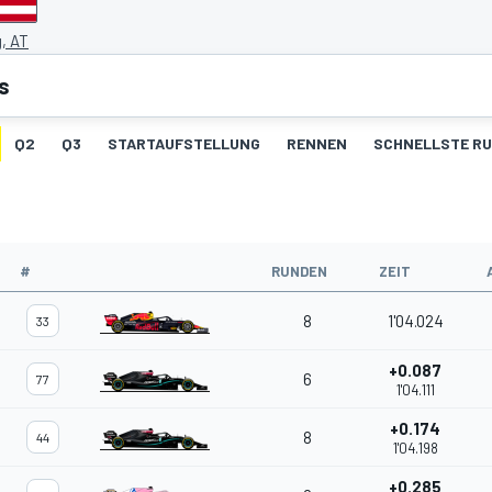
g, AT
s
Q2
Q3
STARTAUFSTELLUNG
RENNEN
SCHNELLSTE R
#
RUNDEN
ZEIT
8
1'04.024
33
+0.087
6
77
1'04.111
+0.174
8
44
1'04.198
+0.285