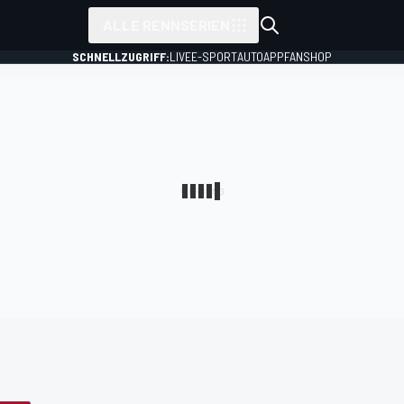
ALLE RENNSERIEN
SCHNELLZUGRIFF:
LIVE
E-SPORT
AUTO
APP
FANSHOP