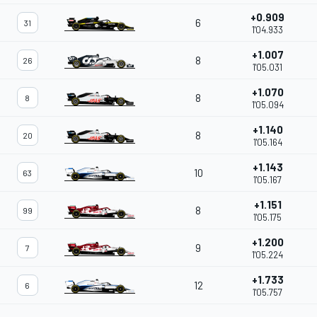
+0.909
6
31
1'04.933
+1.007
8
26
1'05.031
+1.070
8
8
1'05.094
+1.140
8
20
1'05.164
+1.143
10
63
1'05.167
+1.151
8
99
1'05.175
+1.200
9
7
1'05.224
+1.733
12
6
1'05.757