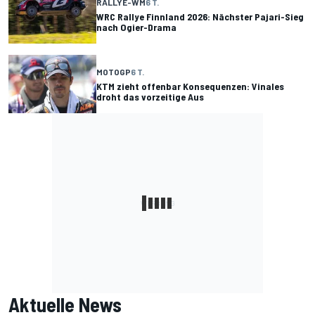
RALLYE-WM
6 T.
WRC Rallye Finnland 2026: Nächster Pajari-Sieg
nach Ogier-Drama
MOTOGP
6 T.
KTM zieht offenbar Konsequenzen: Vinales
droht das vorzeitige Aus
Aktuelle News