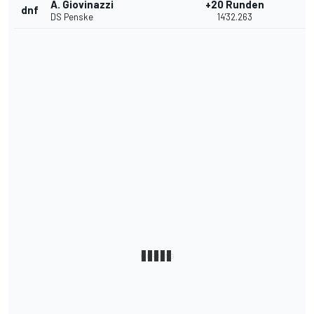
A. Giovinazzi
+20 Runden
dnf
DS Penske
14'32.263