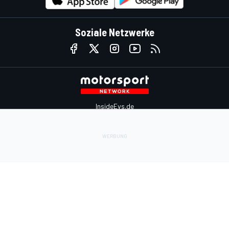
Soziale Netzwerke
InsideEvs.de
Motor1.com
Motorsportjobs.com
Autosport.com
Motorsportstats.com
Kontaktiere uns
Feedback
Werben auf Motorsport.com
Kontaktiere uns
sales@motorsport.com
Hans-Pinsel-Straße 9b
85540 Haar