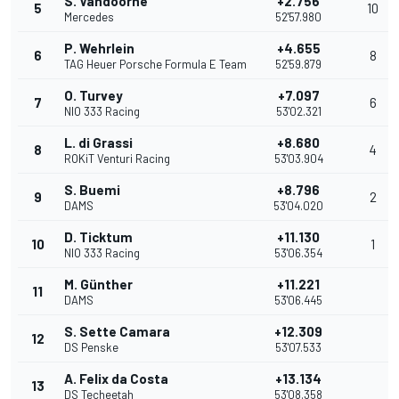
S. Vandoorne
+2.756
5
10
Mercedes
52'57.980
P. Wehrlein
+4.655
6
8
TAG Heuer Porsche Formula E Team
52'59.879
O. Turvey
+7.097
7
6
NIO 333 Racing
53'02.321
L. di Grassi
+8.680
8
4
ROKiT Venturi Racing
53'03.904
S. Buemi
+8.796
9
2
DAMS
53'04.020
D. Ticktum
+11.130
10
1
NIO 333 Racing
53'06.354
M. Günther
+11.221
11
DAMS
53'06.445
S. Sette Camara
+12.309
12
DS Penske
53'07.533
A. Felix da Costa
+13.134
13
DS Techeetah
53'08.358