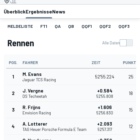
, IT
Überblick
Ergebnisse
News
MELDELISTE
FT1
QA
QB
QQF1
QQF2
QQF3
Rennen
Alle Daten
POS.
FAHRER
ZEIT
PUNKTE
M. Evans
1
52'55.224
25
Jaguar TCS Racing
J. Vergne
+0.584
2
18
DS Techeetah
52'55.808
R. Frijns
+1.606
3
15
Envision Racing
52'56.830
A. Lotterer
+2.093
4
12
TAG Heuer Porsche Formula E Team
52'57.317