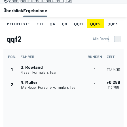
Shanghai International Circuit, CN
Überblick
Ergebnisse
MELDELISTE
FT1
QA
QB
QQF1
QQF2
QQF3
qqf2
Alle Daten
POS.
FAHRER
RUNDEN
ZEIT
O. Rowland
1
1
1'13.500
Nissan Formula E Team
N. Müller
+0.288
2
1
TAG Heuer Porsche Formula E Team
1'13.788