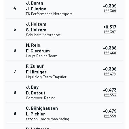
J. Duran
+0.309
4
J. Ellerine
1'22.389
FK Performance Motorsport
J. Holzem
+0.317
5
S. Holzem
1'22.397
Schubert Motorsport
M. Reis
+0.388
6
E. Gjerdrum
1'22.468
Haupt Racing Team
F. Zulauf
+0.398
7
F. Hirsiger
1'22.478
Liqui Moly Team Engstler
J. Day
+0.473
8
B. Detout
1'22.553
Comtoyou Racing
C. Bönighausen
+0.479
9
L. Pichler
1'22.559
razoon - more than racing