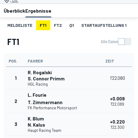
, DE
Überblick
Ergebnisse
MELDELISTE
FT1
FT2
Q1
STARTAUFSTELLUNG 1
R
FT1
Alle Daten
POS.
FAHRER
ZEIT
R. Rogalski
1
1'22.080
S. Connor Primm
HGL Racing
L. Fourie
+0.009
2
T. Zimmermann
1'22.089
FK Performance Motorsport
K. Blum
+0.220
3
N. Kalus
1'22.300
Haupt Racing Team