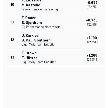
P. Lefterov
+0.633
10
M. Kastelic
1'22.713
razoon - more than racing
F. Rauer
+0.736
11
S. Gjerdrum
1'22.816
FK Performance Motorsport
J. Karklys
+1.190
12
J. Paul Southern
1'23.270
Liqui Moly Team Engstler
E. Brown
+1.266
13
T. Hütter
1'23.346
Liqui Moly Team Engstler