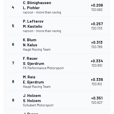
C. Bönighausen
+0.206
4
L. Pichler
1'20.682
razoon - more than racing
P. Lefterov
+0.257
5
M. Kastelic
1'20.733
razoon - more than racing
K. Blum
+0.313
6
N. Kalus
1'20.789
Haupt Racing Team
F. Rauer
+0.334
7
S. Gjerdrum
1'20.810
FK Performance Motorsport
M. Reis
+0.336
8
E. Gjerdrum
1'20.812
Haupt Racing Team
J. Holzem
+0.351
9
S. Holzem
1'20.827
Schubert Motorsport