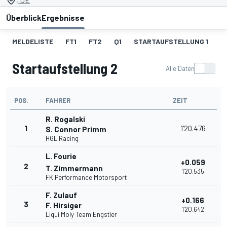
, DE
Überblick
Ergebnisse
MELDELISTE
FT1
FT2
Q1
STARTAUFSTELLUNG 1
R
Startaufstellung 2
Alle Daten
POS.
FAHRER
ZEIT
R. Rogalski
1
1'20.476
S. Connor Primm
HGL Racing
L. Fourie
+0.059
2
T. Zimmermann
1'20.535
FK Performance Motorsport
F. Zulauf
+0.166
3
F. Hirsiger
1'20.642
Liqui Moly Team Engstler