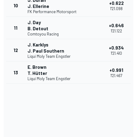
J. Duran
+0.622
10
J. Ellerine
1'21.098
FK Performance Motorsport
J. Day
+0.646
11
B. Detout
1'21.122
Comtoyou Racing
J. Karklys
+0.934
12
J. Paul Southern
1'21.410
Liqui Moly Team Engstler
E. Brown
+0.991
13
T. Hütter
1'21.467
Liqui Moly Team Engstler