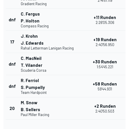
2:41'57.119
Gradient Racing
C. Fergus
+11 Runden
dnf
2
P. Holton
2:26'05.306
Compass Racing
J. Krohn
+19 Runden
17
2
J. Edwards
2:40'56.950
Rahal Letterman Lanigan Racing
C. MacNeil
+30 Runden
dnf
1
T. Vilander
1:54'45.221
Scuderia Corsa
R. Ferriol
+58 Runden
dnf
1
S. Pumpelly
59'44.931
Team Hardpoint
M. Snow
+2 Runden
20
1
B. Sellers
2:40'50.503
Paul Miller Racing