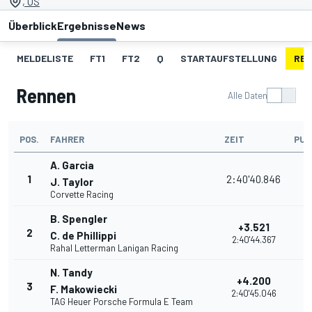
, US
Überblick
Ergebnisse
News
MELDELISTE
FT1
FT2
Q
STARTAUFSTELLUNG
RE
Rennen
Alle Daten
POS.
FAHRER
ZEIT
PUN
A. Garcia
1
2:40'40.846
3
J. Taylor
Corvette Racing
B. Spengler
+3.521
2
3
C. de Phillippi
2:40'44.367
Rahal Letterman Lanigan Racing
N. Tandy
+4.200
3
3
F. Makowiecki
2:40'45.046
TAG Heuer Porsche Formula E Team