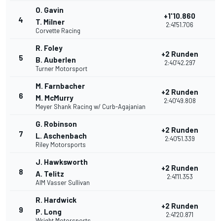
O. Gavin
+1'10.860
4
2
T. Milner
2:41'51.706
Corvette Racing
R. Foley
+2 Runden
5
3
B. Auberlen
2:40'42.297
Turner Motorsport
M. Farnbacher
+2 Runden
6
3
M. McMurry
2:40'49.808
Meyer Shank Racing w/ Curb-Agajanian
G. Robinson
+2 Runden
7
3
L. Aschenbach
2:40'51.339
Riley Motorsports
J. Hawksworth
+2 Runden
8
2
A. Telitz
2:41'11.353
AIM Vasser Sullivan
R. Hardwick
+2 Runden
9
2
P. Long
2:41'20.871
Wright Motorsports