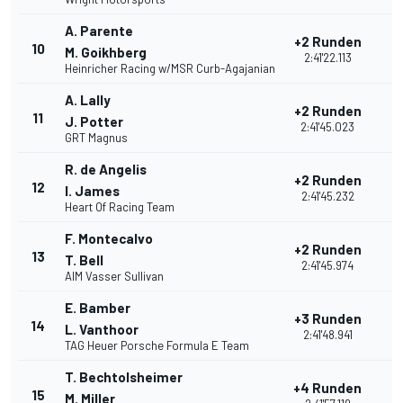
A. Parente
+2 Runden
10
2
M. Goikhberg
2:41'22.113
Heinricher Racing w/MSR Curb-Agajanian
A. Lally
+2 Runden
11
2
J. Potter
2:41'45.023
GRT Magnus
R. de Angelis
+2 Runden
12
2
I. James
2:41'45.232
Heart Of Racing Team
F. Montecalvo
+2 Runden
13
2
T. Bell
2:41'45.974
AIM Vasser Sullivan
E. Bamber
+3 Runden
14
2
L. Vanthoor
2:41'48.941
TAG Heuer Porsche Formula E Team
T. Bechtolsheimer
+4 Runden
15
2
M. Miller