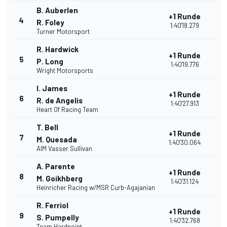
B. Auberlen
+1 Runde
4
R. Foley
1:40'18.279
Turner Motorsport
R. Hardwick
+1 Runde
5
P. Long
1:40'19.776
Wright Motorsports
I. James
+1 Runde
6
R. de Angelis
1:40'27.913
Heart Of Racing Team
T. Bell
+1 Runde
7
M. Quesada
1:40'30.064
AIM Vasser Sullivan
A. Parente
+1 Runde
8
M. Goikhberg
1:40'31.124
Heinricher Racing w/MSR Curb-Agajanian
R. Ferriol
+1 Runde
9
S. Pumpelly
1:40'32.768
Team Hardpoint