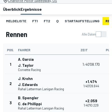
Charlotte Motor Speedway, US
Überblick
Ergebnisse
MELDELISTE
FT1
FT2
Q
STARTAUFSTELLUNG
RE
Rennen
Alle Daten
POS.
FAHRER
ZEIT
PU
A. Garcia
1
1:40'08.170
J. Taylor
Corvette Racing
J. Krohn
+1.474
2
J. Edwards
1:40'09.644
Rahal Letterman Lanigan Racing
B. Spengler
+2.059
3
C. de Phillippi
1:40'10.229
Rahal Letterman Lanigan Racing