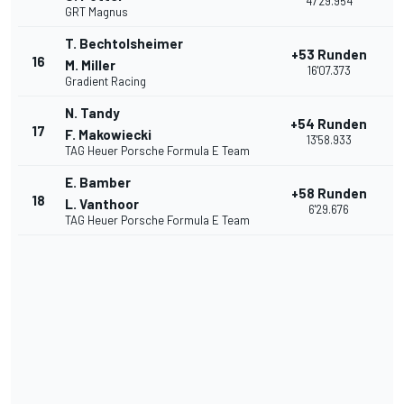
47'29.954
GRT Magnus
T. Bechtolsheimer
+53 Runden
16
M. Miller
16'07.373
Gradient Racing
N. Tandy
+54 Runden
17
F. Makowiecki
13'58.933
TAG Heuer Porsche Formula E Team
E. Bamber
+58 Runden
18
L. Vanthoor
6'29.676
TAG Heuer Porsche Formula E Team