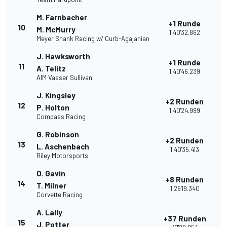
M. Farnbacher
+1 Runde
10
M. McMurry
1:40'32.862
Meyer Shank Racing w/ Curb-Agajanian
J. Hawksworth
+1 Runde
11
A. Telitz
1:40'46.239
AIM Vasser Sullivan
J. Kingsley
+2 Runden
12
P. Holton
1:40'24.999
Compass Racing
G. Robinson
+2 Runden
13
L. Aschenbach
1:40'35.413
Riley Motorsports
O. Gavin
+8 Runden
14
T. Milner
1:26'19.340
Corvette Racing
A. Lally
+37 Runden
15
J. Potter